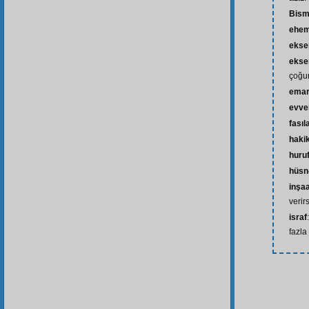
Bism
ehem
ekse
ekser
çoğu
ema
evve
fasıl
hakik
huru
hüsn
inşaa
verir
israf
fazl