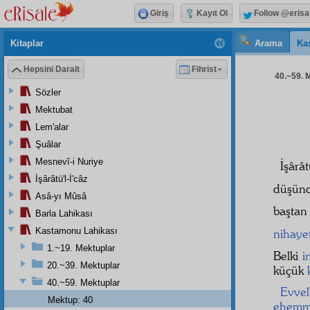
Giriş
Kayıt Ol
Follow @erisa
Kitaplar
Arama
Ka
Hepsini Daralt
Fihrist
40.~59. M
Sözler
Mektubat
Lem'alar
Şuâlar
Mesnevî-i Nuriye
İşârâ
İşârâtü'l-İ'câz
düşün
Asâ-yı Mûsâ
baştan
Barla Lahikası
Kastamonu Lahikası
nihaye
1.~19. Mektuplar
Belki
i
20.~39. Mektuplar
küçük
40.~59. Mektuplar
Evvel
Mektup: 40
ehemmi