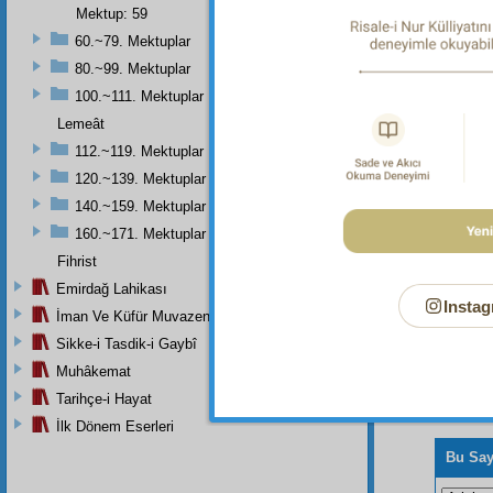
Mektup: 59
60.~79. Mektuplar
80.~99. Mektuplar
Dipnot-1
100.~111. Mektuplar
Allah bir
Lemeât
112.~119. Mektuplar
120.~139. Mektuplar
140.~159. Mektuplar
160.~171. Mektuplar
Fihrist
Emirdağ Lahikası
Instag
İman Ve Küfür Muvazeneleri
Sikke-i Tasdik-i Gaybî
Muhâkemat
Tarihçe-i Hayat
İlk Dönem Eserleri
Bu Say