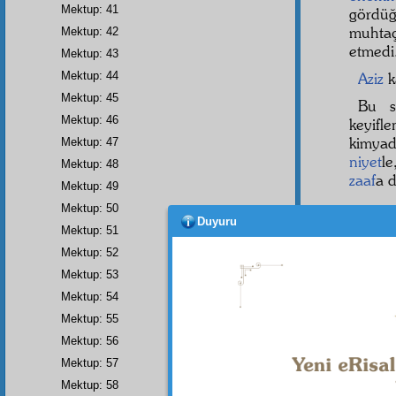
Mektup: 41
gördüğ
muhta
Mektup: 42
etmedi
Mektup: 43
Mektup: 44
Aziz
k
Mektup: 45
Bu s
Mektup: 46
keyifl
kimyad
Mektup: 47
niyet
le
Mektup: 48
zaaf
a 
Mektup: 49
Mektup: 50
Lâfzu
Duyuru
Mektup: 51
حِدٌ
Mektup: 52
1
Mektup: 53
adedi
Mektup: 54
bir sah
Mektup: 55
ﻫ
Mektup: 56
üç a
Mektup: 57
Mektup: 58
Bismill