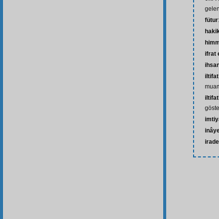
gelen
fütur
haki
himm
ifrat
ihsa
iltifat
mua
iltif
göste
imti
inâye
irad