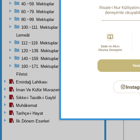
40.~59. Mektuplar
60.~79. Mektuplar
80.~99. Mektuplar
100.~111. Mektuplar
Lemeât
112.~119. Mektuplar
120.~139. Mektuplar
140.~159. Mektuplar
160.~171. Mektuplar
Fihrist
Emirdağ Lahikası
Instag
Bu Say
İman Ve Küfür Muvazeneleri
Sikke-i Tasdik-i Gaybî
Muhâkemat
Tarihçe-i Hayat
İlk Dönem Eserleri