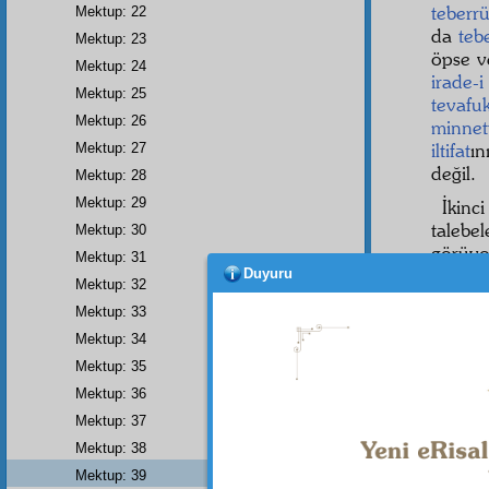
teberr
Mektup: 22
da
teb
Mektup: 23
öpse v
Mektup: 24
irade-
Mektup: 25
tevafu
Mektup: 26
minnet
iltifat
ın
Mektup: 27
değil.
Mektup: 28
Mektup: 29
İkin
talebe
Mektup: 30
görüy
Mektup: 31
sebep
Duyuru
Mektup: 32
Nasıl
Mektup: 33
herkes
Mektup: 34
i İslâm
Mektup: 35
tevecc
Mektup: 36
müthi
Mektup: 37
dereces
âhiret
Mektup: 38
Mektup: 39