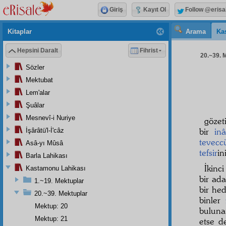
Giriş
Kayıt Ol
Follow @erisa
Kitaplar
Arama
Ka
Hepsini Daralt
Fihrist
20.~39. M
Sözler
Mektubat
Lem'alar
Şuâlar
Mesnevî-i Nuriye
gözet
bir
in
İşârâtü'l-İ'câz
tevecc
Asâ-yı Mûsâ
tefsir
in
Barla Lahikası
İkinc
Kastamonu Lahikası
bir ad
1.~19. Mektuplar
bir he
20.~39. Mektuplar
binler
Mektup: 20
buluna
Mektup: 21
etse 