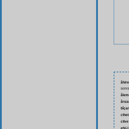
âhire
sonra
âlem-
ârıza
bîça
cihet
cilve
ehl-i