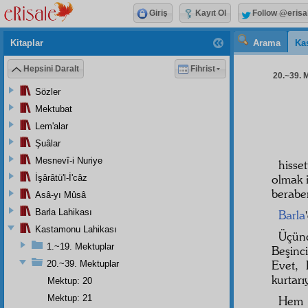
Giriş
Kayıt Ol
Follow @erisa
Kitaplar
Arama
Ka
Hepsini Daralt
Fihrist
20.~39. M
Sözler
Mektubat
Lem'alar
Şuâlar
Mesnevî-i Nuriye
hiss
olmak 
İşârâtü'l-İ'câz
beraber
Asâ-yı Mûsâ
Barla Lahikası
Barla
Kastamonu Lahikası
Üçün
1.~19. Mektuplar
Beşin
Evet, 
20.~39. Mektuplar
kurtarı
Mektup: 20
Mektup: 21
Hem 