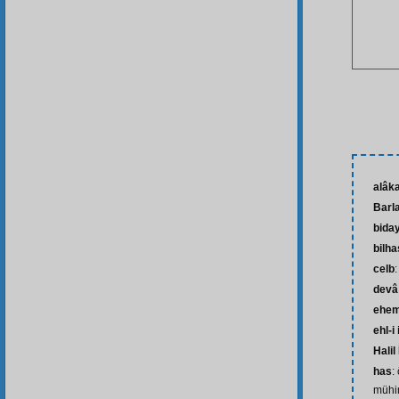
alâka
Barl
bida
bilh
celb
devâ
ehem
ehl-i
Halil
has
:
mühim