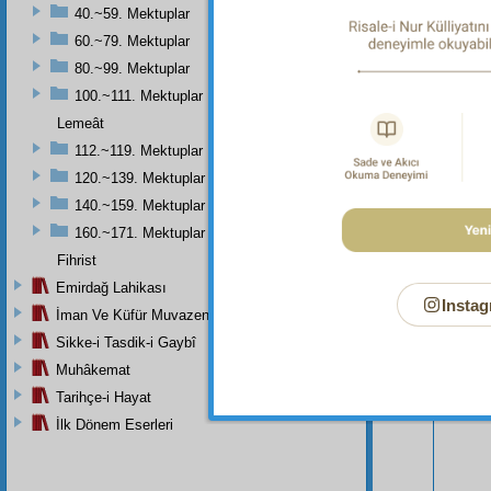
40.~59. Mektuplar
60.~79. Mektuplar
80.~99. Mektuplar
100.~111. Mektuplar
Lemeât
112.~119. Mektuplar
120.~139. Mektuplar
140.~159. Mektuplar
Bu Say
160.~171. Mektuplar
Fihrist
Emirdağ Lahikası
Instag
İman Ve Küfür Muvazeneleri
Sikke-i Tasdik-i Gaybî
Muhâkemat
Tarihçe-i Hayat
İlk Dönem Eserleri