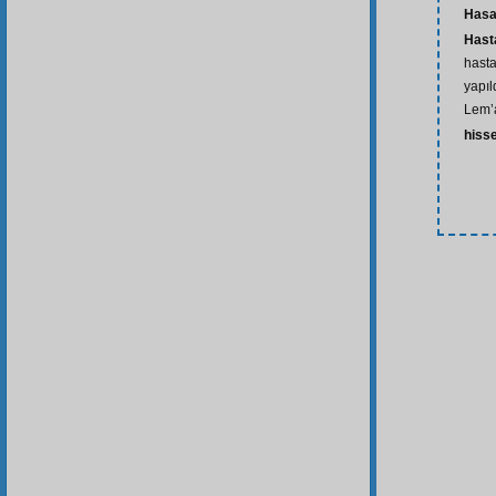
Has
Hasta
hastal
yapıl
Lem’
hiss