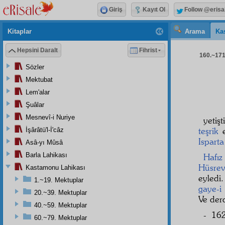
Giriş
Kayıt Ol
Follow @erisa
Kitaplar
Arama
Ka
Hepsini Daralt
Fihrist
160.~171.
Sözler
Mektubat
Lem'alar
Şuâlar
Mesnevî-i Nuriye
yetiş
teşrik
e
İşârâtü'l-İ'câz
Isparta
Asâ-yı Mûsâ
Barla Lahikası
Hafız
Hüsre
Kastamonu Lahikası
eyledi
1.~19. Mektuplar
gaye-i
20.~39. Mektuplar
Ve der
40.~59. Mektuplar
- 162
60.~79. Mektuplar