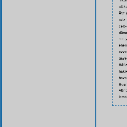
Nazif
alâka
Âtıf
:
aziz
:
celb
düm
koruy
ehem
evve
gaye-
Hâfız
haki
haval
Hüsr
Altın
icma