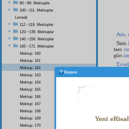
80.~99. Mektuplar
100.~111. Mektuplar
Lemeât
112.~119. Mektuplar
120.~139. Mektuplar
Aziz
,
140.~159. Mektuplar
Sizin
160.~171. Mektuplar
tam
m
Mektup: 160
gün
za
Mektup: 161
Evvel
Mektup: 162
bir se
Duyuru
Mektup: 163
kalan 
mekte
Mektup: 164
hanım
Mektup: 165
yazıyo
Mektup: 166
Mektup: 167
Mektup: 168
Dipnot-1
Mektup: 169
Her türl
Mektup: 170