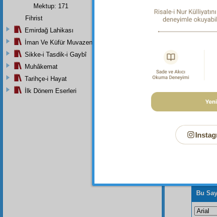
Dipnot-2
Mektup: 171
"Hiçbir
lâyık if
Fihrist
Emirdağ Lahikası
Dipnot-3
Allah'ın
İman Ve Küfür Muvazeneleri
Sikke-i Tasdik-i Gaybî
Muhâkemat
Tarihçe-i Hayat
İlk Dönem Eserleri
Instag
Bu Say