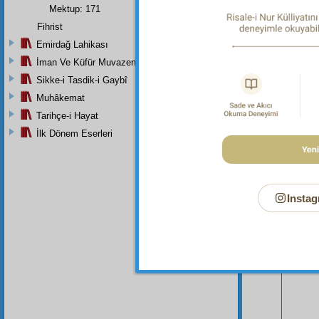
Mektup: 171
Fihrist
Emirdağ Lahikası
İman Ve Küfür Muvazeneleri
Sikke-i Tasdik-i Gaybî
Muhâkemat
Tarihçe-i Hayat
İlk Dönem Eserleri
Bu Say
Instag