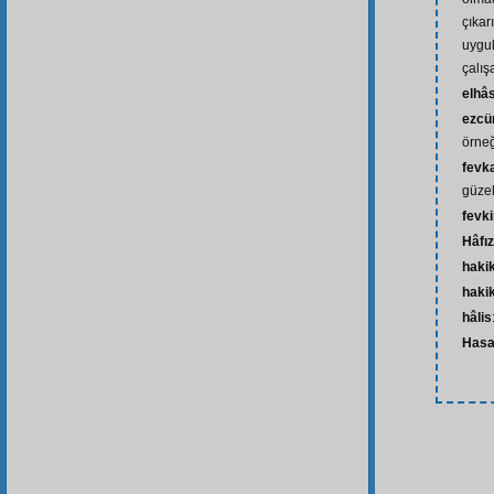
çıkar
uygu
çalış
elhâs
ezcü
örne
fevk
güze
fevk
Hâfız
haki
hakik
hâlis
Hasa