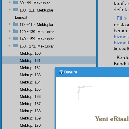
taraft
80.~99. Mektuplar
defa
ta
100.~111. Mektuplar
Lemeât
Elhâsı
noktas
112.~119. Mektuplar
benim 
120.~139. Mektuplar
hizmet
140.~159. Mektuplar
hizmet
160.~171. Mektuplar
kuvveti
Mektup: 160
Kard
Mektup: 161
Kendi
Mektup: 162
bize h
Duyuru
razı o
Mektup: 163
şidde
Mektup: 164
değil 
Mektup: 165
her va
Mektup: 166
şakirt
le
Mektup: 167
Mektup: 168
Mektup: 169
Mektup: 170