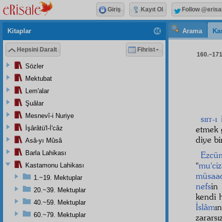
Giriş
Kayıt Ol
Follow @erisa
Kitaplar
Arama
Ka
Hepsini Daralt
Fihrist
160.~171.
Sözler
Mektubat
Lem'alar
Şuâlar
Mesnevî-i Nuriye
sırr-ı
etmek 
İşârâtü'l-İ'câz
diye bi
Asâ-yı Mûsâ
Barla Lahikası
Ezcü
"
mu'ciz
Kastamonu Lahikası
müsaa
1.~19. Mektuplar
nefs
in
20.~39. Mektuplar
kendi h
40.~59. Mektuplar
İslâm
ı
60.~79. Mektuplar
zarars