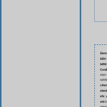
âlem-
bâki
bilfiil
Cenâ
olan 
sahib
cihet
ebed
efe
: 
ehl-i
olmad