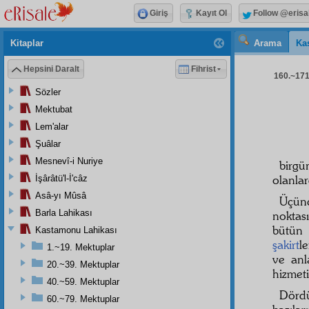
Giriş
Kayıt Ol
Follow @erisa
Kitaplar
Arama
Ka
Hepsini Daralt
Fihrist
160.~171.
Sözler
Mektubat
Lem'alar
Şuâlar
Mesnevî-i Nuriye
birg
olanlar
İşârâtü'l-İ'câz
Asâ-yı Mûsâ
Üçün
Barla Lahikası
noktas
bütün
Kastamonu Lahikası
şakirt
l
1.~19. Mektuplar
ve anl
20.~39. Mektuplar
hizmet
40.~59. Mektuplar
Dör
60.~79. Mektuplar