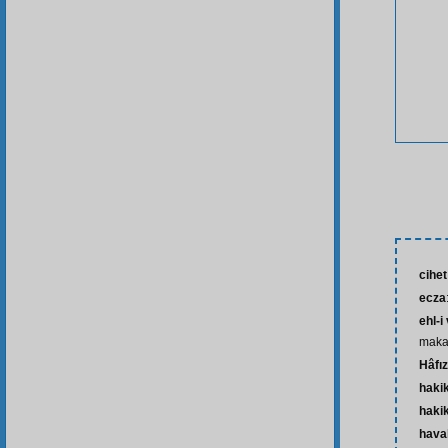
cihet
ecza
ehl-i
makam
Hâfı
haki
haki
haval