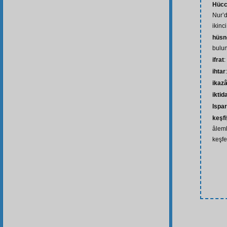
Hücce
Nur’d
ikinc
hüsn
bulu
ifrat
:
ihtar
ikazâ
iktid
Ispar
keşfi
âleml
keşfe