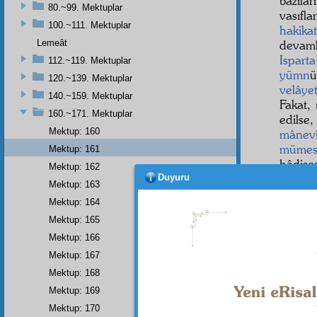
bazıla
80.~99. Mektuplar
vasıfl
100.~111. Mektuplar
hakika
Lemeât
devaml
Isparta
112.~119. Mektuplar
yümn
ü
120.~139. Mektuplar
velâye
140.~159. Mektuplar
Fakat,
160.~171. Mektuplar
edilse
Mektup: 160
mânev
mümess
Mektup: 161
hâdise
Mektup: 162
zan
su
Duyuru
Mektup: 163
Beşin
Mektup: 164
olduğu
Mektup: 165
hatıra 
Mektup: 166
Evet,
Mektup: 167
Risale
Mektup: 168
Sözün
Mektup: 169
Mektup: 170