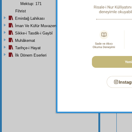
Mektup: 171
Fihrist
Emirdağ Lahikası
İman Ve Küfür Muvazeneleri
Sikke-i Tasdik-i Gaybî
Muhâkemat
Tarihçe-i Hayat
İlk Dönem Eserleri
Bu Say
Instag