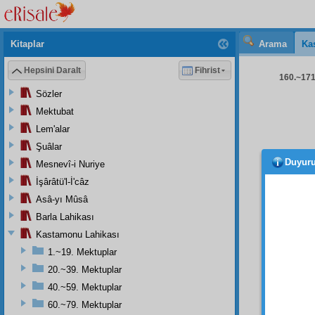
Kitaplar
Arama
Ka
Hepsini Daralt
Fihrist
160.~171.
Sözler
Mektubat
Lem'alar
Şuâlar
Duyur
Mesnevî-i Nuriye
1
İşârâtü'l-İ'câz
şimdil
Asâ-yı Mûsâ
Risale
Barla Lahikası
ezan m
Kastamonu Lahikası
karşı 
1.~19. Mektuplar
elzem
20.~39. Mektuplar
ihtiyat
s
40.~59. Mektuplar
Risal
60.~79. Mektuplar
sahipl