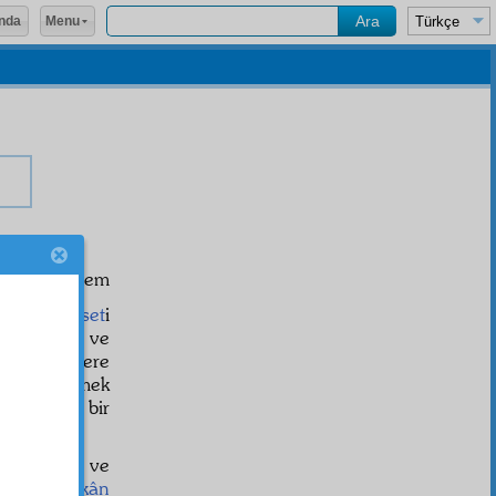
Menu
nda
et etmek, hem
m
ehl-i siyaset
i
ren şapka ve
eri yabanîlere
e
ihtiyat
etmek
sizde
cüz'î
bir
r.
Erkân
lar ve
at
var.
Erkân