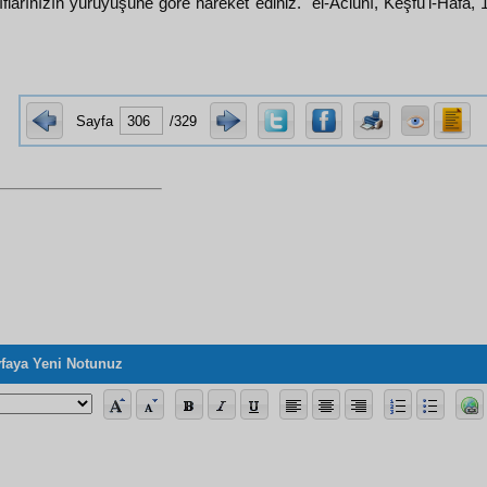
flarınızın yürüyüşüne göre hareket ediniz." el-Aclûnî, Keşfü'l-Hafâ, 
Sayfa
/329
faya Yeni Notunuz