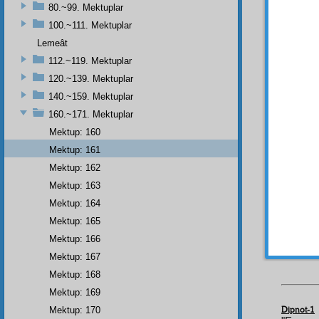
80.~99. Mektuplar
dâires
şartıyl
100.~111. Mektuplar
girmeme
Lemeât
şartıyl
112.~119. Mektuplar
için, 
120.~139. Mektuplar
esrar
la
140.~159. Mektuplar
- 161
160.~171. Mektuplar
Aziz
,
Mektup: 160
Bu ik
Mektup: 161
Mektup: 162
Birin
Mektup: 163
başlam
Nur
şa
Mektup: 164
kuvvet
Mektup: 165
İkinc
Mektup: 166
bozukl
Mektup: 167
Mektup: 168
Mektup: 169
Dipnot-1
Mektup: 170