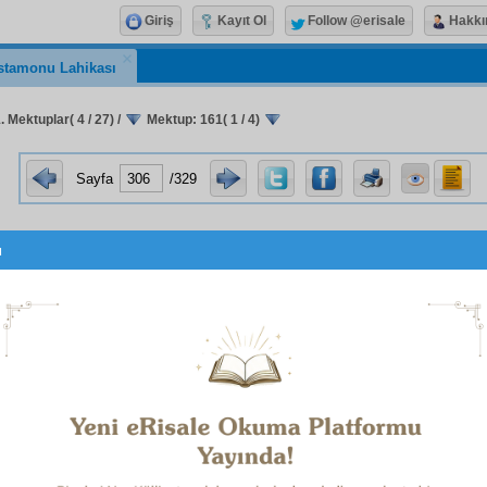
Giriş
Kayıt Ol
Follow @erisale
Hakkı
stamonu Lahikası
 Mektuplar( 4 / 27)
/
Mektup: 161( 1 / 4)
Sayfa
/329
u
سِيرُوا عَلٰى سَيْرِ اَضْعَفِكُمْ
hadis-i şerif
inin sırrıyla harek
ik, bu
müşevveş
vaziyetlerde çok zararlı, hem hocaları, he
-i Nur'a karşı cephe almaya ve
tecavüz
etmeye sebebiyet ve
eseleleri ve
Deccal
ve
Süfyan
ünvanları, Risale-i Nur
şakirt
l
lüzumsuz
medâr-ı bahis
ve
münazaa
edilmemek lâzımdır v
dir ve
itidal-i dem
mi
muhafaza
etmek
vacip
tir. Hattâ, 
ızlık, buraya kadar bize tesir ediyor.
e-i Nur, bir daire değil;
mutedahil
daireler gibi
tabakat
ı va
er ve
haslar
ve
nâşir
ler ve talebeler ve
taraftar
lar gibi
tabak