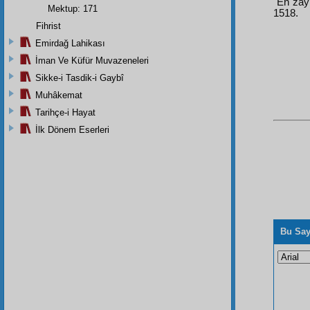
"En zayı
Mektup: 171
1518.
Fihrist
Emirdağ Lahikası
İman Ve Küfür Muvazeneleri
Sikke-i Tasdik-i Gaybî
Muhâkemat
Tarihçe-i Hayat
İlk Dönem Eserleri
Bu Say