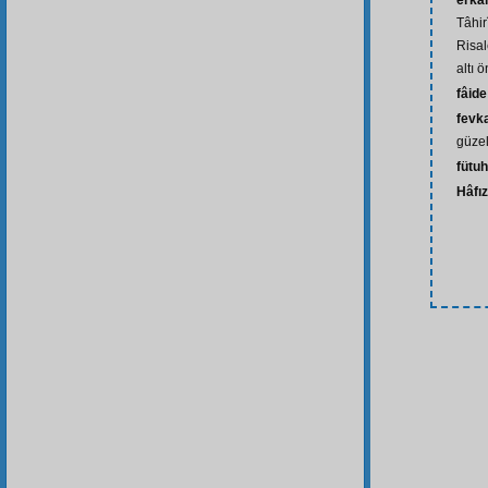
erkân
Tâhir
Risal
altı 
fâide
fevk
güze
fütuh
Hâfı