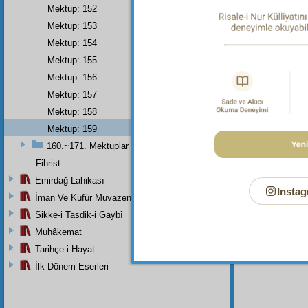
Mektup: 152
Mektup: 153
Mektup: 154
Mektup: 155
Mektup: 156
Mektup: 157
Mektup: 158
Mektup: 159
160.~171. Mektuplar
Bu Say
Fihrist
Emirdağ Lahikası
Instag
İman Ve Küfür Muvazeneleri
Sikke-i Tasdik-i Gaybî
Muhâkemat
Tarihçe-i Hayat
İlk Dönem Eserleri