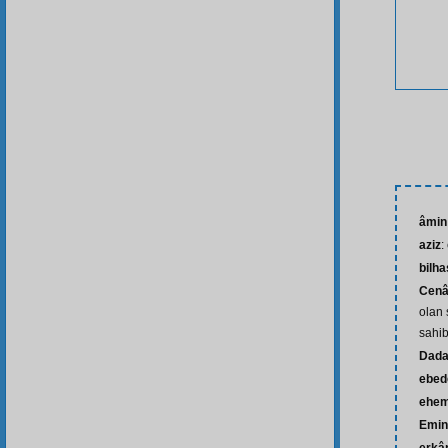
âmin
aziz
:
bilh
Cenâ
olan 
sahib
Dada
ebed
ehem
Emin