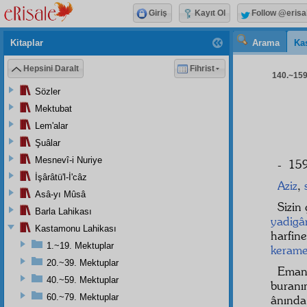
Giriş
Kayıt Ol
Follow @erisa
Kitaplar
Arama
Ka
Hepsini Daralt
Fihrist
140.~159.
Sözler
Mektubat
Lem'alar
Şuâlar
Mesnevî-i Nuriye
- 159
İşârâtü'l-İ'câz
Aziz
,
Asâ-yı Mûsâ
Sizin
Barla Lahikası
yadigâ
Kastamonu Lahikası
harfin
1.~19. Mektuplar
kerame
20.~39. Mektuplar
Emane
40.~59. Mektuplar
buranı
60.~79. Mektuplar
ânınd