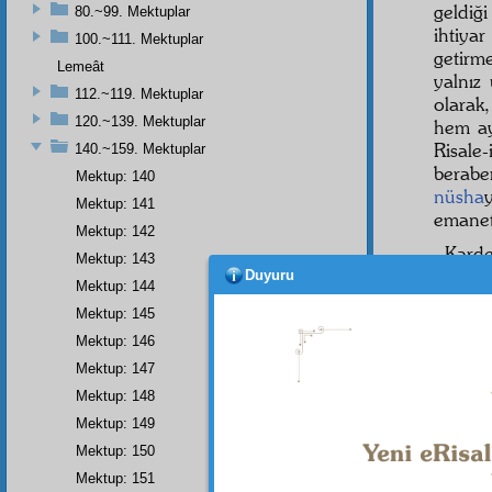
geldiğ
80.~99. Mektuplar
ihtiya
100.~111. Mektuplar
getirm
Lemeât
yalnız
112.~119. Mektuplar
olarak
120.~139. Mektuplar
hem ayn
Risale
140.~159. Mektuplar
berabe
Mektup: 140
nüsha
Mektup: 141
emanet
Mektup: 142
Karde
Mektup: 143
Duyuru
Erkân-
Mektup: 144
bu
hav
Mektup: 145
yükse
Mektup: 146
şakirt
l
Mektup: 147
yerleşt
Mektup: 148
Mektup: 149
Mektup: 150
Mektup: 151