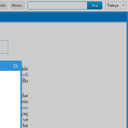
Menu
nda
erece fedakâr
ellere
tevdi
mayacak. Bu
uz. Bu kadar
r.
Hafız Ali
'nin
fena fil'ihvan
bana ihtiyaç
üksek
ihlâs
ı ve
de kuvvetli bir