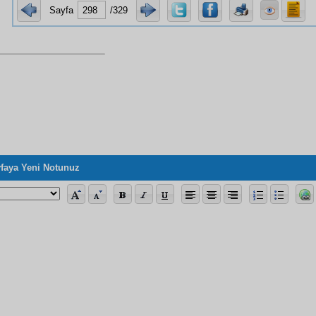
Sayfa
/329
faya Yeni Notunuz