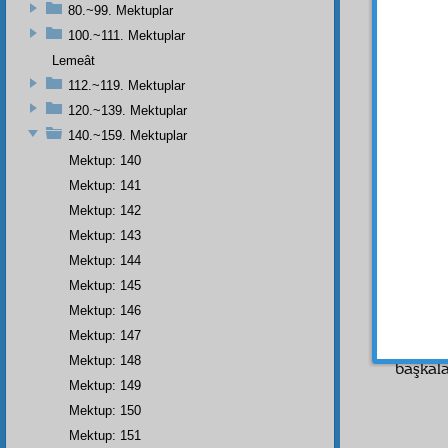
sadaka
80.~99. Mektuplar
Ali
mânâ
100.~111. Mektuplar
herşe
Lemeât
kuvvet
112.~119. Mektuplar
Aynı
120.~139. Mektuplar
dahi a
140.~159. Mektuplar
rükn
ü
Mektup: 140
omuza, 
Mektup: 141
Cenâb
ediyor
Mektup: 142
Mehme
Mektup: 143
Rahatsı
Mektup: 144
Sandı
Mektup: 145
kardeş
Mektup: 146
durdurm
Mektup: 147
veriyo
Mektup: 148
başkal
Mektup: 149
Mektup: 150
Mektup: 151