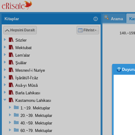
Kitaplar
Arama
Ka
Hepsini Daralt
Fihrist
140.~159.
Sözler
Mektubat
Lem'alar
Şuâlar
Duyur
Mesnevî-i Nuriye
dere
oldukl
İşârâtü'l-İ'câz
edildi
Asâ-yı Mûsâ
kuvvet
Barla Lahikası
Evet,
Kastamonu Lahikası
esbab-ı
1.~19. Mektuplar
hakikat
20.~39. Mektuplar
düstur
40.~59. Mektuplar
bırakm
60.~79. Mektuplar
mahviy