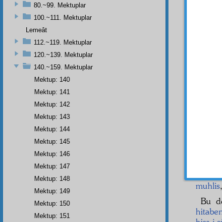
İşte b
80.~99. Mektuplar
100.~111. Mektuplar
"Seni
istiraha
Lemeât
hercü
112.~119. Mektuplar
çok m
120.~139. Mektuplar
adama
140.~159. Mektuplar
düşü
Mektup: 140
Hangi
casus da
Mektup: 141
Mektup: 142
Umu
Mektup: 143
Nuriye
rüfeka
Mektup: 144
Mektup: 145
- 156
Mektup: 146
Aziz
,
Mektup: 147
Cenâ
Mektup: 148
muhlis
Mektup: 149
Bu d
Mektup: 150
hitabe
Mektup: 151
hiss-i 