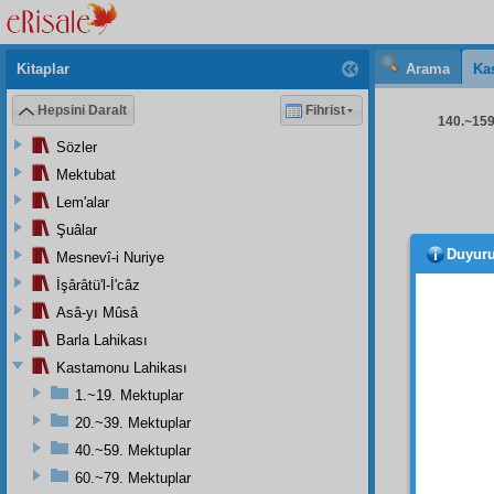
Kitaplar
Arama
Ka
Hepsini Daralt
Fihrist
140.~159.
Sözler
Mektubat
Lem'alar
Şuâlar
Duyur
Mesnevî-i Nuriye
Birinc
İşârâtü'l-İ'câz
İkinci
Asâ-yı Mûsâ
Üçün
Barla Lahikası
Dörd
Kastamonu Lahikası
1.~19. Mektuplar
Beşinc
20.~39. Mektuplar
İşte R
40.~59. Mektuplar
âsâyiş
i
60.~79. Mektuplar
ki, onl