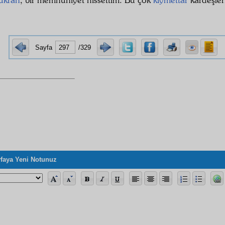
Sayfa
/329
faya Yeni Notunuz