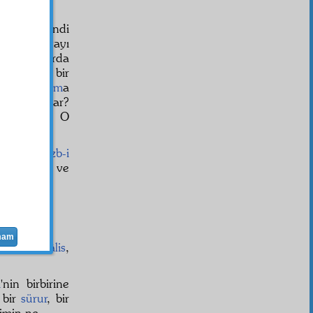
ir defa kendi
dır dünyayı
m makamlarda
etmeyen bir
liyle
evham
a
aslahat
var?
ktir" dedik. O
ususan
Hizb-i
z Mustafa
ve
mam
in gibi
hâlis
,
i
'nin birbirine
 bir
sürur
, bir
imin ne