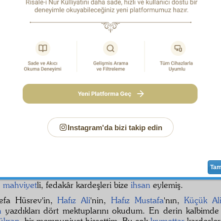
unun
hülâsa
sını o casusa söyledim. Dedim ki:
 gönderenlere böyle söyle. Hem de ki: On sekiz senedir b
t
i için hükûmete müracaat etmeyen ve yirmi bir ay
merc
eden harplerden hiçbir haber almayan ve çok mühi
ühim adamların
dostâne
temaslarını
istiğna
edip kabul 
, ondan korkup,
tevehhüm
edip, dünyanıza karışmak ihtima
p
tarassut
larla sıkıntı vermekte hangi mânâ var? Hangi
m
 kanun var?
Divane
ler de bilirler ki ona ilişmek
divane
li
 kalktı gitti.
m
kardeşlerimize,
hususan
erkân
lara ve matbaacılara,
h
nin
naşir
leri olan
Hafız Ali
, kahraman
Tahirî
ve
Hafı
Instagram'da bizi takip edin
larına birer birer selâm ediyoruz.
 -
sıddık
,
mübarek
kardeşlerim,
Ta
b-ı Hak
ka
hadsiz
şükr
ediyorum ki, bu
acip
zamanda, siz
,
mahviyet
li, fedakâr kardeşleri bize
ihsan
eylemiş.
efa Hüsrev'in,
Hafız Ali
'nin,
Hafız Mustafa
'nın,
Küçük Al
n
yazdıkları dört mektuplarını okudum. En derin kalbimde
şükran
, bir memnuniyet hissettim. Bu çok
kıymettar
kardeşler