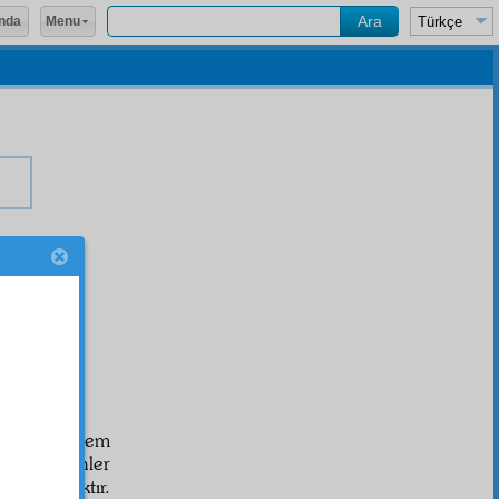
Menu
nda
min
edip, hem
t'iyen
bilsinler
 düşmanlıktır.