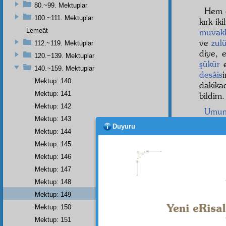
80.~99. Mektuplar
Hem 
100.~111. Mektuplar
kırk ik
Lemeât
muvak
ve
zul
112.~119. Mektuplar
diye, 
120.~139. Mektuplar
şükür
e
140.~159. Mektuplar
desâis
Mektup: 140
dakik
Mektup: 141
bildim
Mektup: 142
Umu
Mektup: 143
- 149
Duyuru
Mektup: 144
Aziz
,
Mektup: 145
Mektup: 146
Birde
Mektup: 147
Ehl-i
Mektup: 148
şakirt
l
ederek
Mektup: 149
Mektup: 150
Mektup: 151