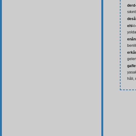
derd-
sıkınt
desâ
ehl-i
yold
enân
benli
erkâ
gelen
gafle
yasa
hâli,