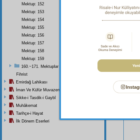
Mektup: 152
Mektup: 153
Mektup: 154
Mektup: 155
Mektup: 156
Mektup: 157
Mektup: 158
Mektup: 159
160.~171. Mektuplar
Fihrist
Bu Say
Emirdağ Lahikası
Instag
İman Ve Küfür Muvazeneleri
Sikke-i Tasdik-i Gaybî
Muhâkemat
Tarihçe-i Hayat
İlk Dönem Eserleri