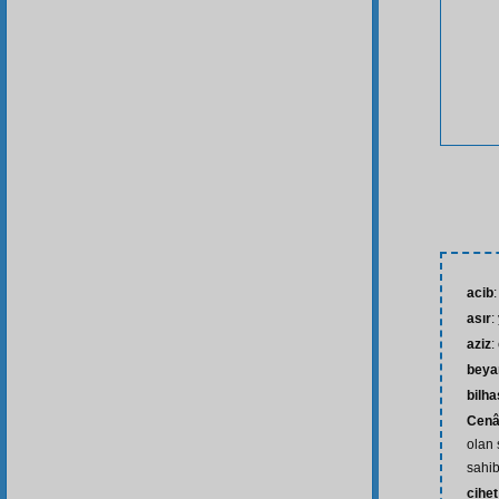
acib
:
asır
:
aziz
:
beya
bilh
Cenâ
olan 
sahib
cihet