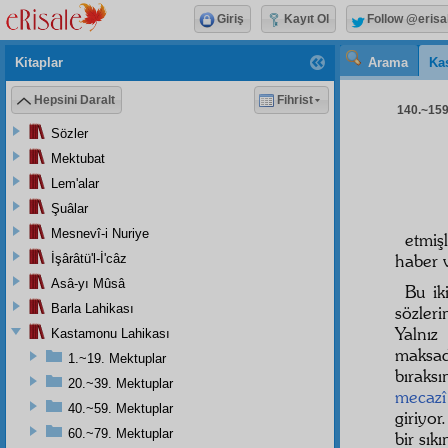
Giriş
Kayıt Ol
Follow @erisa
Kitaplar
Arama
Ka
Hepsini Daralt
Fihrist
140.~159.
Sözler
Mektubat
Lem'alar
Şuâlar
Mesnevî-i Nuriye
etmiş
haber v
İşârâtü'l-İ'câz
Asâ-yı Mûsâ
Bu ik
Barla Lahikası
sözler
Yalnız
Kastamonu Lahikası
maksad
1.~19. Mektuplar
bıraks
20.~39. Mektuplar
mecazî
40.~59. Mektuplar
giriyor
60.~79. Mektuplar
bir sıkı