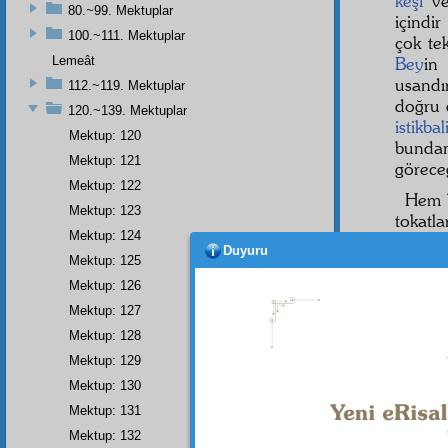
keşf
v
80.~99. Mektuplar
içindi
100.~111. Mektuplar
çok tek
Lemeât
Bey
in
usandı
112.~119. Mektuplar
doğru 
120.~139. Mektuplar
istikbal
Mektup: 120
bundan
Mektup: 121
görece
Mektup: 122
Hem b
Mektup: 123
tokatl
Mektup: 124
hâdise
Duyuru
istikbal
Mektup: 125
Mektup: 126
Evet
Mektup: 127
mânâsı
Mektup: 128
'n
1
Mektup: 129
pek mü
Mektup: 130
Şimdi 
Mektup: 131
Mektup: 132