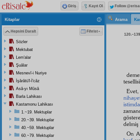
Giriş
Kayıt Ol
Follow @erisa
Kitaplar
Arama
Ka
Hepsini Daralt
Fihrist
120.~139.
Sözler
Mektubat
Lem'alar
Şuâlar
Mesnevî-i Nuriye
demes
tesellîsi
İşârâtü'l-İ'câz
Asâ-yı Mûsâ
Evet,
Barla Lahikası
nihayet
istimda
Kastamonu Lahikası
zaman
1.~19. Mektuplar
göster
20.~39. Mektuplar
delmiş
40.~59. Mektuplar
On Al
60.~79. Mektuplar