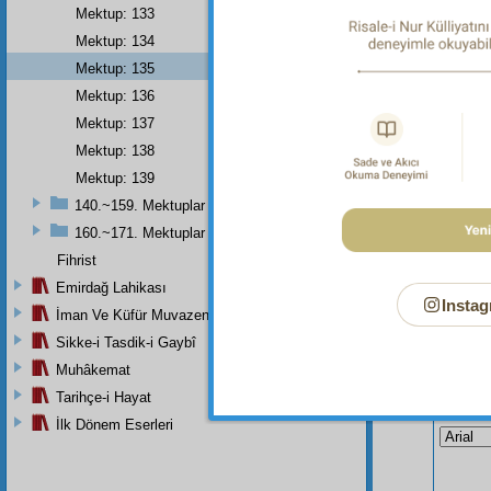
Mektup: 133
Dipnot-1
Mektup: 134
"Biz san
Mektup: 135
Mektup: 136
Mektup: 137
Mektup: 138
Mektup: 139
140.~159. Mektuplar
160.~171. Mektuplar
Fihrist
Emirdağ Lahikası
Instag
İman Ve Küfür Muvazeneleri
Sikke-i Tasdik-i Gaybî
Muhâkemat
Bu Say
Tarihçe-i Hayat
İlk Dönem Eserleri