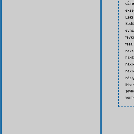
dâire
ekse
Eski
Bedi
evh
fevk
feza
haka
hakik
haki
hakik
hâsi
ihbar
şeyle
verm