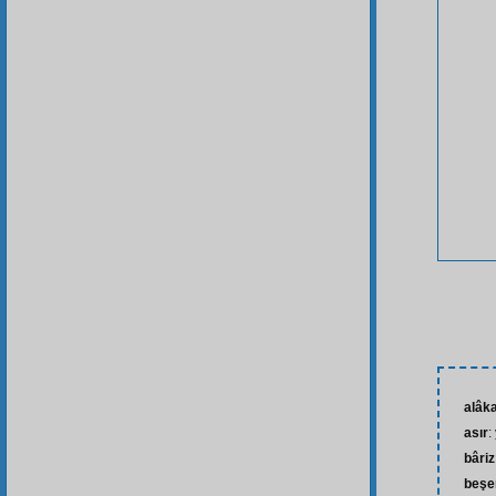
alâk
asır
:
bâriz
beşe