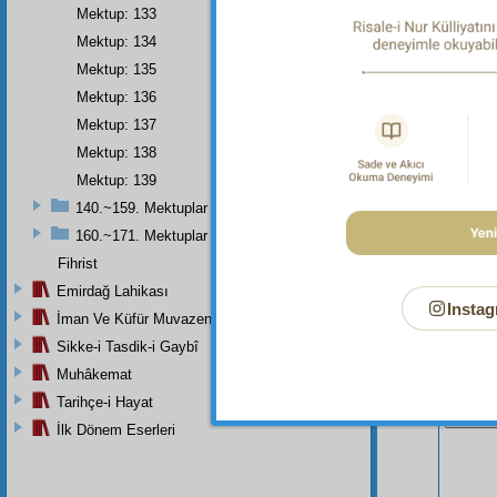
Dipnot-1
Mektup: 133
"Ebediy
Mektup: 134
Mektup: 135
Mektup: 136
Mektup: 137
Mektup: 138
Mektup: 139
140.~159. Mektuplar
160.~171. Mektuplar
Fihrist
Emirdağ Lahikası
Instag
İman Ve Küfür Muvazeneleri
Sikke-i Tasdik-i Gaybî
Muhâkemat
Bu Say
Tarihçe-i Hayat
İlk Dönem Eserleri