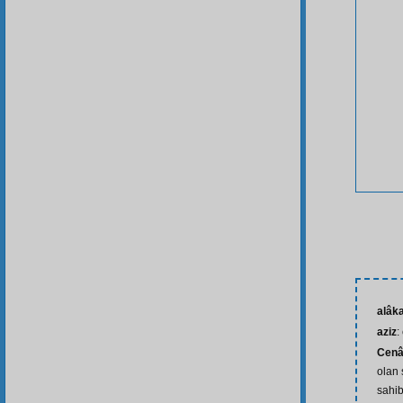
alâk
aziz
:
Cenâ
olan 
sahib