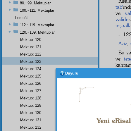
Risal
80.~99. Mektuplar
tab'
ınd
100.~111. Mektuplar
ve
va
Lemeât
valide
s
inşaall
112.~119. Mektuplar
120.~139. Mektuplar
- 123
Mektup: 120
Aziz
,
Mektup: 121
Bu z
Mektup: 122
ve
tes
Mektup: 123
kahram
Mektup: 124
misal
o
Duyuru
Mektup: 125
Ey
H
Mektup: 126
fevkal
Mektup: 127
kalem
yâdigâ
Mektup: 128
Diğer
Mektup: 129
fütuha
Mektup: 130
Mektup: 131
Mektup: 132