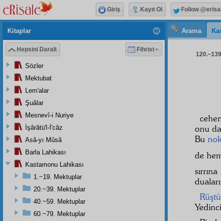
Giriş
Kayıt Ol
Follow @erisa
Kitaplar
Arama
Ka
Hepsini Daralt
Fihrist
120.~139.
Sözler
Mektubat
Lem'alar
Şuâlar
Mesnevî-i Nuriye
cehen
onu da
İşârâtü'l-İ'câz
Bu
nok
Asâ-yı Mûsâ
Barla Lahikası
de he
Kastamonu Lahikası
sırrına
1.~19. Mektuplar
duaları
20.~39. Mektuplar
Rüştü
40.~59. Mektuplar
Yedinc
60.~79. Mektuplar