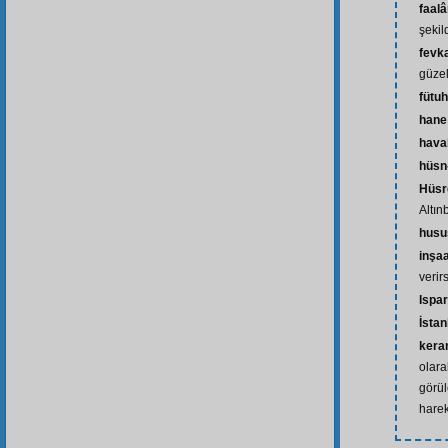
faal
şekil
fevk
güze
fütuh
hane
haval
hüsn
Hüsr
Altın
husu
inşaa
verir
Ispar
İstan
kera
olara
görül
hare