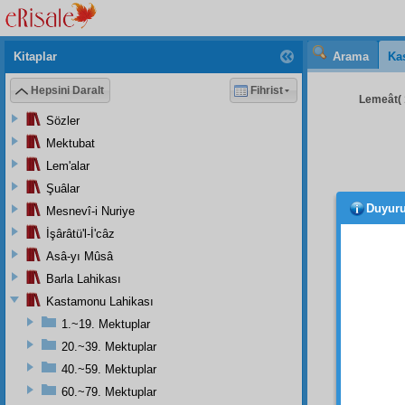
Kitaplar
Arama
Ka
Hepsini Daralt
Fihrist
Lemeât( 
Sözler
Mektubat
Lem'alar
Şuâlar
Duyur
Mesnevî-i Nuriye
Kula
İşârâtü'l-İ'câz
işitirsi
Asâ-yı Mûsâ
Barla Lahikası
O ses
Kastamonu Lahikası
mûnis
1.~19. Mektuplar
20.~39. Mektuplar
Şu
40.~59. Mektuplar
müzeh
60.~79. Mektuplar