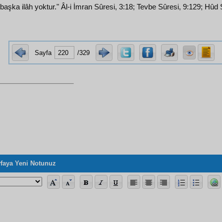
aşka ilâh yoktur." Âl-i İmran Sûresi, 3:18; Tevbe Sûresi, 9:129; Hûd 
Sayfa
/329
faya Yeni Notunuz