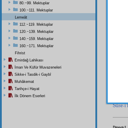
80.~99. Mektuplar
Evet,
100.~111. Mektuplar
mürefr
Lemeât
112.~119. Mektuplar
Yemî
120.~139. Mektuplar
hedef
140.~159. Mektuplar
160.~171. Mektuplar
Emâ
Fihrist
cihet
z
Emirdağ Lahikası
İman Ve Küfür Muvazeneleri
Evet
bu
bârı
Sikke-i Tasdik-i Gaybî
Muhâkemat
ِلاَّ هُوَ
Tarihçe-i Hayat
İlk Dönem Eserleri
O
Ku
Sûre-i 
Dipnot-1