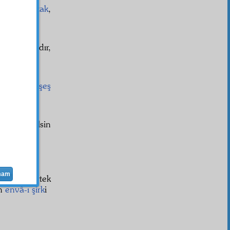
a aklı
istintak
,
n-ü hayır
dır,
bbânî
. Bu
şeş
ârık
girebilsin
i nâtık
ki,
mam
sal
için birtek
ün
envâ-ı şirk
i