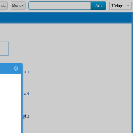
Menu
nda
erine,
sarihan
, hem
nihayet
لاَ اِلٰهَ
e
münakkâş
tır
لاَ اِلٰهَ 