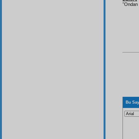
"Ondan b
Bu Say