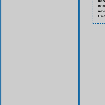
mahz
rahm
mate
tutma