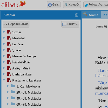
Giriş
Kayıt Ol
Follow @erisa
Kitaplar
Arama
Ka
Hepsini Daralt
Fihrist
Lemeât( 7
Sözler
Mektubat
Lem'alar
Şuâlar
Mesnevî-i Nuriye
Hem
Balda b
İşârâtü'l-İ'câz
Asâ-yı Mûsâ
Harek
Barla Lahikası
Hâlık
ı
Kastamonu Lahikası
Güya
1.~19. Mektuplar
sıkılm
mumdar
20.~39. Mektuplar
40.~59. Mektuplar
"Ben 
60.~79. Mektuplar
"O
Z