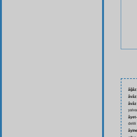
âğâz
âvâz
âvâz
yalva
âyet
delili
âyin