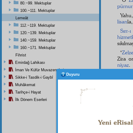
80.~99. Mektuplar
pürnur
100.~111. Mektuplar
Yahu
Lemeât
lisan
la,
112.~119. Mektuplar
Sırr-
120.~139. Mektuplar
hizmet
140.~159. Mektuplar
sıkılma
160.~171. Mektuplar
"
Zelz
Fihrist
Zira o
Emirdağ Lahikası
niyaz
.
İman Ve Küfür Muvazeneleri
"Sizi
Duyuru
Sikke-i Tasdik-i Gaybî
İman g
Muhâkemat
Ey
m
Tarihçe-i Hayat
bedeli
İlk Dönem Eserleri
gönderi
Evvel
sesler
âğâz
.