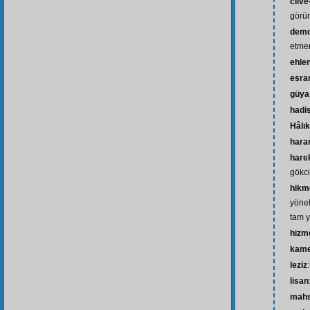
cilve
görü
demd
etmen
ehle
esra
güya
hadi
Hâlık
hara
hare
gökci
hikm
yönel
tam y
hizm
kam
leziz
lisan
mah