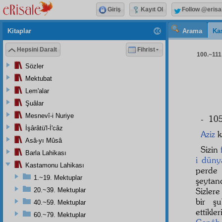
Giriş
Kayıt Ol
Follow @erisa
Kitaplar
Arama
Ka
Hepsini Daralt
Fihrist
100.~111.
Sözler
Mektubat
Lem'alar
Şuâlar
Mesnevî-i Nuriye
- 105
İşârâtü'l-İ'câz
Aziz
k
Asâ-yı Mûsâ
Sizin
Barla Lahikası
i düny
Kastamonu Lahikası
perde
1.~19. Mektuplar
şeytan
Sizler
20.~39. Mektuplar
bir ş
40.~59. Mektuplar
ettikl
60.~79. Mektuplar