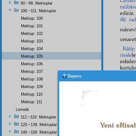
Cenâb
80.~99. Mektuplar
mübâr
100.~111. Mektuplar
ediniz
Mektup: 100
Ali
ra
Mektup: 101
mânev
Mektup: 102
cesare
Mektup: 103
Kâti
Mektup: 104
risale
l
Mektup: 105
eskid
Mektup: 106
kurtul
Mektup: 107
insaflı
Duyuru
Mektup: 108
reisin
Mektup: 109
• • •
Mektup: 110
Mektup: 111
Lemeât
Dipnot-1
112.~119. Mektuplar
De: "Ko
120.~139. Mektuplar
Dipnot-2
140.~159. Mektuplar
Korkma