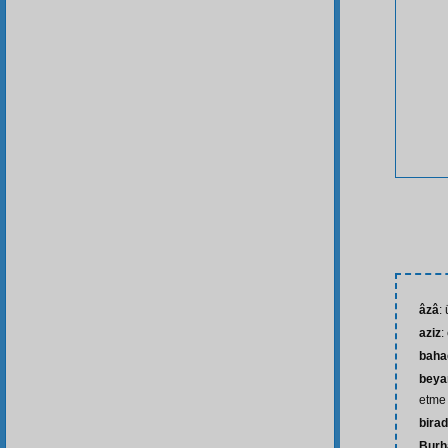
âzâ
:
aziz
:
baha
beya
etme
bira
Burh