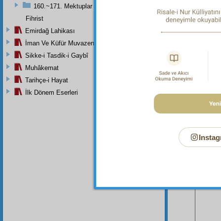
160.~171. Mektuplar
Fihrist
Emirdağ Lahikası
İman Ve Küfür Muvazeneleri
Sikke-i Tasdik-i Gaybî
Muhâkemat
Tarihçe-i Hayat
İlk Dönem Eserleri
Instag
Bu Say