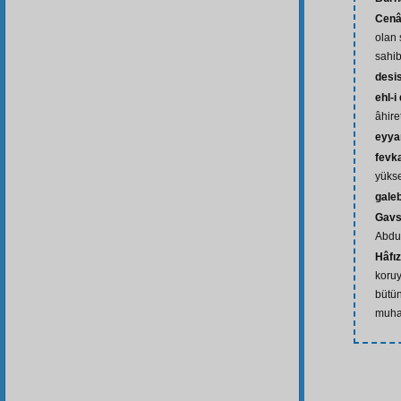
Cenâ
olan 
sahib
desi
ehl-i
âhir
eyy
fevk
yüks
gale
Gavs
Abdul
Hâfız
koruy
bütün
muha