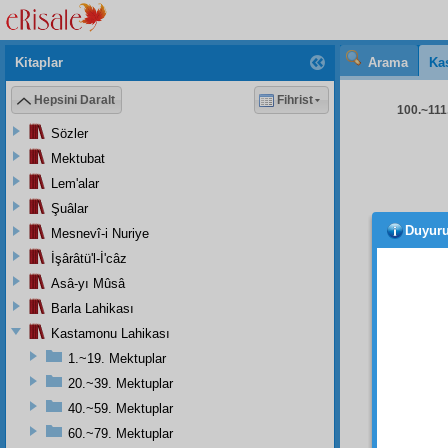
Kitaplar
Arama
Ka
Hepsini Daralt
Fihrist
100.~111.
Sözler
Mektubat
Lem'alar
Şuâlar
Duyur
Mesnevî-i Nuriye
birbi
gibi;
l
İşârâtü'l-İ'câz
gönde
Asâ-yı Mûsâ
kardeş
Barla Lahikası
koşma
Kastamonu Lahikası
ruhum
1.~19. Mektuplar
sadaka
20.~39. Mektuplar
kazanç
defad
40.~59. Mektuplar
60.~79. Mektuplar