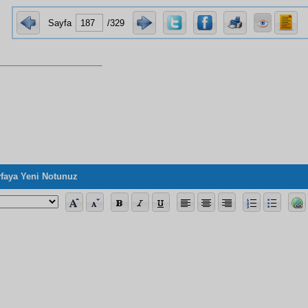
Sayfa
/329
faya Yeni Notunuz