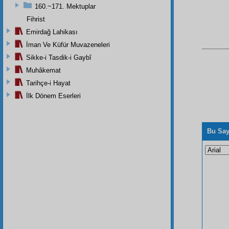
160.~171. Mektuplar
Fihrist
Emirdağ Lahikası
İman Ve Küfür Muvazeneleri
Sikke-i Tasdik-i Gaybî
Muhâkemat
Tarihçe-i Hayat
İlk Dönem Eserleri
Bu Say