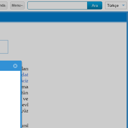
Menu
nda
t
yazdırdıkları
vet ve
imdat
fakir ve
âciz
e
de yardıma
'n
idir. Bütün
ahi, iman ve
ma ve manevî
la, bazan yüz
um.
Said Nursî