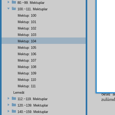
80.~99. Mektuplar
- 104
100.~111. Mektuplar
Aziz
,
Mektup: 100
Dün
Mektup: 101
Rusun 
Mektup: 102
söyled
Mektup: 103
alâka
g
Mektup: 104
Sonr
Mektup: 105
Küre-
Mektup: 106
ve Kur
Mektup: 107
karşı 
Mektup: 108
çenda
Mektup: 109
kalbim
Mektup: 110
Ehem
Mektup: 111
nazar
ı
Lemeât
belki 
zulümd
112.~119. Mektuplar
120.~139. Mektuplar
140.~159. Mektuplar