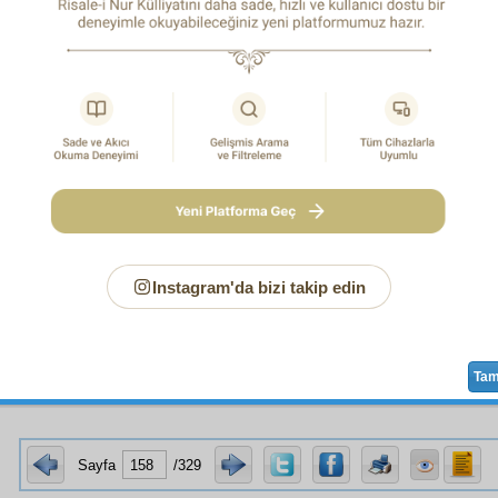
sıddık
,
metin
,
sebatkâr
kardeşlerimize,
 bu
havali
deki Risale-i Nur talebeleri
nam
ına sizlere pe
er
arz-ı şükran
ediyoruz. Ve sizlere
ebeden
minnettar
ız ki
 kalemlerinizle bizleri hem uyandırdınız, hem yardım ettin
kalemlerinizle
inşaallah
Isparta
'ya benzettireceksiniz. V
yetli
kardeşimiz kahraman
Tahirî
'nin parlak ve
muvaf
k
lu kalemi,
kerametkârâne
fütuhat
yapıyor. Ve onun iki
m
m
ların ve
ümmî
ihtiyarların
rengârenk
çeşit çeşit
meziyet
l
ı bizleri
teshir
ediyor, herkesi şevkle okumaya sevk ediyor.
den
ebeden
razı olsun ve sizi
muvaffak
etsin.
Âmin
.
 mühim ve
mübarek
kardeşimiz
Hafız Mustafa
'nın bi
Instagram'da bizi takip edin
yetli
hâdise-i taarruziye
haberi bizi hayrete düşürdü. Ve 
da endişelerinin ve heyecanının
hikmet
ini anlad
vuku
yla
mütemadiyen
bizlere der idi: "Dikkat ediniz,
k
lar,
taarruz
Ta
Sayfa
/329