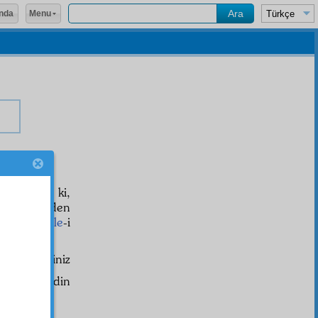
Menu
nda
şidir.
r güneştir ki,
a işaret eden
ecih
le
Risale
-i
rebilir.
âciz
şakird
iniz
aşı Muhyiddin