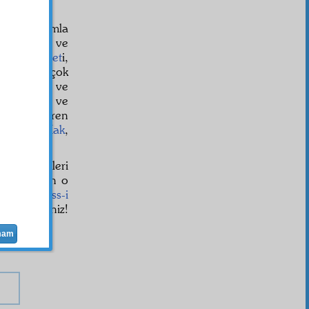
k çok selâmla
,
muktedir
ve
iz. Bu
vilâyet
i,
e
bilhassa
çok
fakkıyetli
ve
âsume
leri ve
erini gösteren
Cenâb-ı Hak
,
ze verdikleri
Üstadımızın o
ık. Bir
hiss-i
sebat
ediniz!
mam