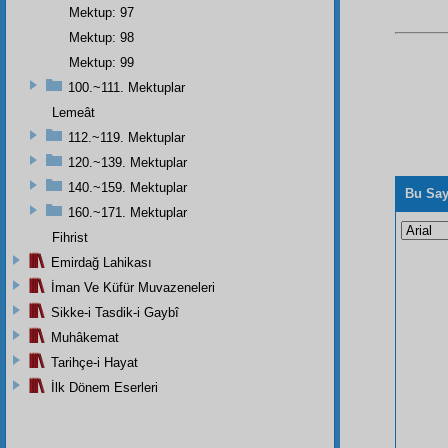
Mektup: 97
Mektup: 98
Mektup: 99
100.~111. Mektuplar
Lemeât
112.~119. Mektuplar
120.~139. Mektuplar
140.~159. Mektuplar
Bu Say
160.~171. Mektuplar
Fihrist
Emirdağ Lahikası
İman Ve Küfür Muvazeneleri
Sikke-i Tasdik-i Gaybî
Muhâkemat
Tarihçe-i Hayat
İlk Dönem Eserleri