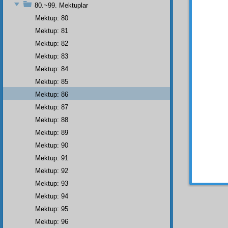
Aziz
,
80.~99. Mektuplar
Mektup: 80
Biz,
berab
Mektup: 81
parlak
Mektup: 82
nuranî
Mektup: 83
ehemmi
Mektup: 84
tevafu
Mektup: 85
mâsu
yazılar
Mektup: 86
sizler
Mektup: 87
Mektup: 88
Çok
ehemmi
Mektup: 89
zaman
Mektup: 90
kablel
Mektup: 91
Münafı
Mektup: 92
Mektup: 93
Mektup: 94
Mektup: 95
Mektup: 96