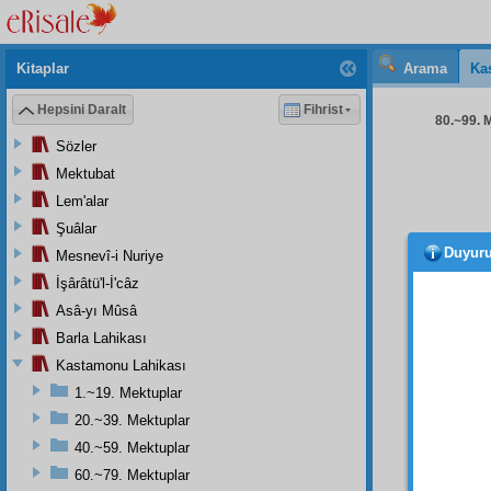
Kitaplar
Arama
Ka
Hepsini Daralt
Fihrist
80.~99. M
Sözler
Mektubat
Lem'alar
Şuâlar
Duyur
Mesnevî-i Nuriye
İkinci
İşârâtü'l-İ'câz
Üçün
Asâ-yı Mûsâ
şimdi
Barla Lahikası
otuz ü
Nur'a i
Kastamonu Lahikası
1.~19. Mektuplar
20.~39. Mektuplar
40.~59. Mektuplar
- 86 
60.~79. Mektuplar