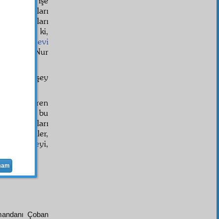
ı için her işe
ders aldıkları
î çalışmaları
r nur var ki,
kleri her
nevi
k Risale-i Nur
nu hiçbir şey
iresine giren
 zamanda, bu
 çalışmaları
r ki, çiftçiler,
-ı zaruriye
yi,
mam
andanı Çoban