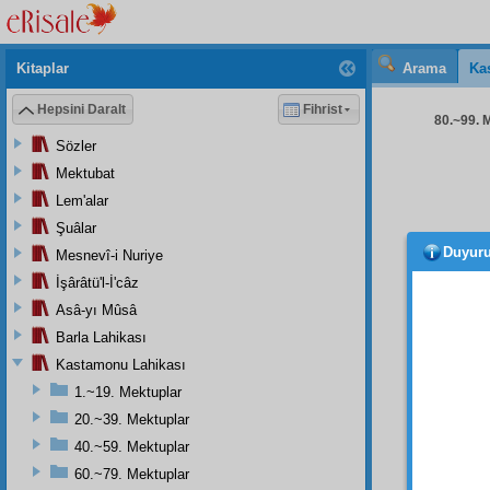
Kitaplar
Arama
Ka
Hepsini Daralt
Fihrist
80.~99. M
Sözler
Mektubat
Lem'alar
Şuâlar
Duyur
Mesnevî-i Nuriye
O
Ko
selâm 
İşârâtü'l-İ'câz
olarak
Asâ-yı Mûsâ
ihtiya
Barla Lahikası
güzel
Kastamonu Lahikası
sahife
1.~19. Mektuplar
Risal
20.~39. Mektuplar
ümmî
40.~59. Mektuplar
nüsha
60.~79. Mektuplar