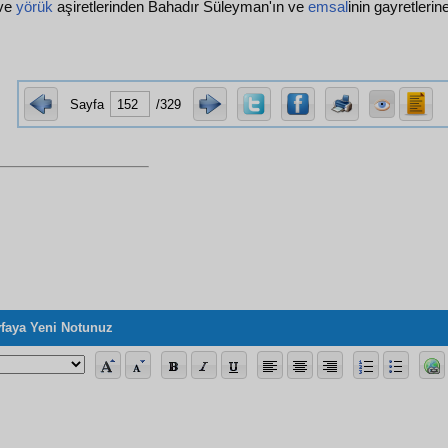
 ve
yörük
aşiretlerinden Bahadır Süleyman'ın ve
emsal
inin gayretlerine
Sayfa
/329
faya Yeni Notunuz