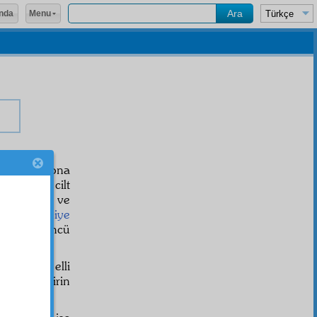
Menu
nda
edelime ona
lerini yedi cilt
rı bir cilt ve
at-ı Ahmediye
aşında, üçüncü
in ve kırk elli
afuk
lu ve şirin