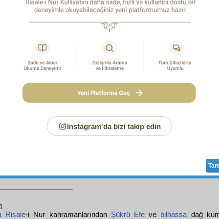
übarek
ümmî
ihtiyarların kırk sene sonra Risale-i Nur hatır
an
yazıya başlamaları ve
mâsum
çocukların, Risale-i Nur'dan 
dıkları
risale
lerin bir kısmıdır. Onların bu zamanda bu cidd
iyor ki, Risale-i Nur'da öyle mânevî zevk ve cazibader bi
lerde çocukları okumaya şevkle sevk etmek için icat etti
e ve teşviklere
galebe
edecek bir lezzet, bir
sürur
, bir şev
 ki, çocuklar ve
ümmî
ihtiyarlar böyle hareket ediyorlar.
u hal gösteriyor ki, Risale-i Nur kökleşiyor.
İnşaallah
, o
amayacak,
ensal-i âtiye
de de devam edip gidecek.
n bu
mâsum
küçük
şakirt
ler gibi, Risale-i Nur'un
cazibedar
da
mî
ihtiyarların, kısmen çobanların ve
yörük
ve
efe
lerin bu
erait
içinde herşeye
tercihan
Risale-i Nur'a bu surette
Instagram'da bizi takip edin
iyor ki, bu zamanda Risale-i Nur'a ekmekten
ziyade
ihtiyaç va
ar,
yörük
efe
ler,
hâcât-ı zaruriye
den
ziyade
bir
hâcât
HAŞİYE-1
-i Nur'un
hakaik
ini görüyorlar.
Ta
1
a
Risale
-i Nur kahramanlarından
Şükrü
Efe
ve
bilhassa
dağ kum