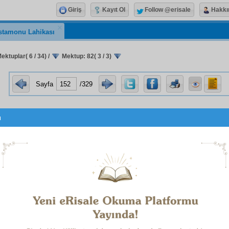
Giriş
Kayıt Ol
Follow @erisale
Hakkı
stamonu Lahikası
ektuplar( 6 / 34)
/
Mektup: 82( 3 / 3)
Sayfa
/329
u
zca Hatibi
, Risale-i Nur'la tam
alâkadar
sa,
Sabri
benim b
etsin. Bize gelen
mâsum
ve
ümmî
lerin ve üstadlarının
risale
 güzelce
tasnif
ettik.
Mâsum
ların
tevafuk
lu güzel parçala
rların güzel parçaları için de kahraman
Şükrü
'nün,
Mu'ciz
nüsha
sı içinde olarak ikinci cilt, yedi cildin herbirinin b
de gelen
fıkra
,
medâr-ı ibret
olarak yazılmıştır. Umuma selâm.
e-i Nur'un küçük ve
mâsum
şakirt
lerinin elli altmış talebesin
mübarek
ihtiyarların ve
kıymettar
üstadlarının yazdıkları
tev
ları bize göndermişler. O parçaları yedi cilt içinde
cem
ettik.