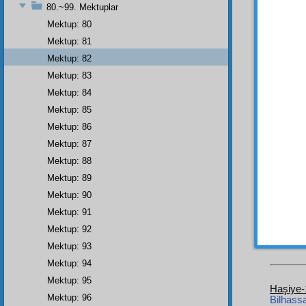
Bu
m
80.~99. Mektuplar
tercih
Mektup: 80
ve yaz
Mektup: 81
göster
mektep
Mektup: 82
eğlenc
Mektup: 83
veriyor
Mektup: 84
Hem b
Mektup: 85
kopar
Mektup: 86
Ayne
Mektup: 87
bu
üm
Mektup: 88
acip
ş
Mektup: 89
göster
Mektup: 90
çobanl
Mektup: 91
Risale
Mektup: 92
• • •
Mektup: 93
Mektup: 94
Mektup: 95
Haşiye-
Mektup: 96
Bilhass