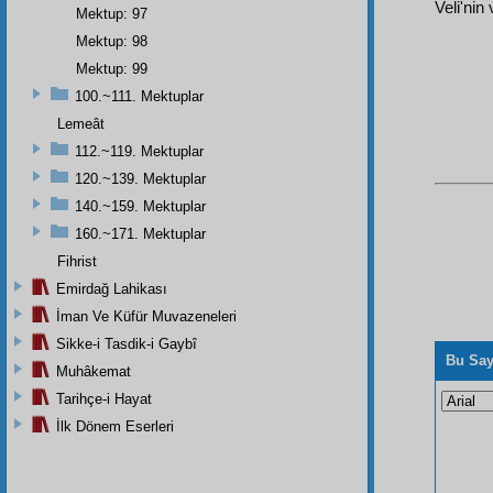
Veli'nin
Mektup: 97
Mektup: 98
Mektup: 99
100.~111. Mektuplar
Lemeât
112.~119. Mektuplar
120.~139. Mektuplar
140.~159. Mektuplar
160.~171. Mektuplar
Fihrist
Emirdağ Lahikası
İman Ve Küfür Muvazeneleri
Sikke-i Tasdik-i Gaybî
Bu Say
Muhâkemat
Tarihçe-i Hayat
İlk Dönem Eserleri