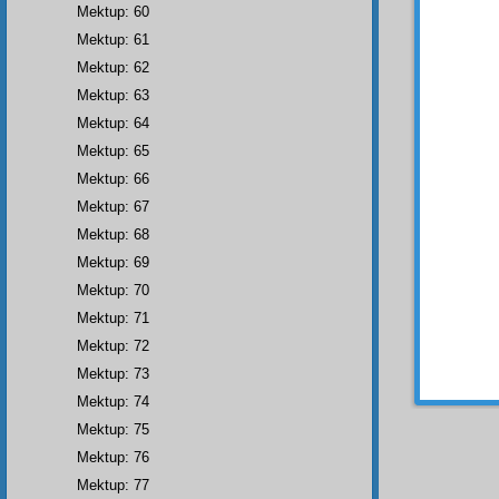
malûm
Mektup: 60
imaniy
Mektup: 61
Hem a
Mektup: 62
heyet
i
Mektup: 63
tâbir
i,
Mektup: 64
edilme
Hizbü'
Mektup: 65
padişa
Mektup: 66
Mektup: 67
Üstad
Ekber
i
Mektup: 68
beşaret
Mektup: 69
rahmet
Mektup: 70
kıymet
Mektup: 71
Mektup: 72
Mektup: 73
Mektup: 74
Mektup: 75
Mektup: 76
Mektup: 77