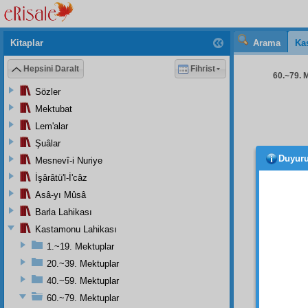
Kitaplar
Arama
Ka
Hepsini Daralt
Fihrist
60.~79. M
Sözler
Mektubat
Lem'alar
Şuâlar
Duyur
Mesnevî-i Nuriye
adamı
görüyo
İşârâtü'l-İ'câz
Asâ-yı Mûsâ
Üstad
Barla Lahikası
gelip 
demiş:
Kastamonu Lahikası
1.~19. Mektuplar
Yirmi
yı sad
20.~39. Mektuplar
Üstadı
40.~59. Mektuplar
derec
60.~79. Mektuplar