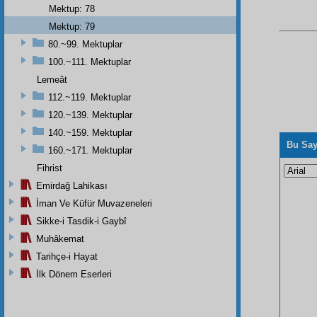
Mektup: 78
Mektup: 79
80.~99. Mektuplar
100.~111. Mektuplar
Lemeât
112.~119. Mektuplar
120.~139. Mektuplar
140.~159. Mektuplar
Bu Say
160.~171. Mektuplar
Fihrist
Emirdağ Lahikası
İman Ve Küfür Muvazeneleri
Sikke-i Tasdik-i Gaybî
Muhâkemat
Tarihçe-i Hayat
İlk Dönem Eserleri