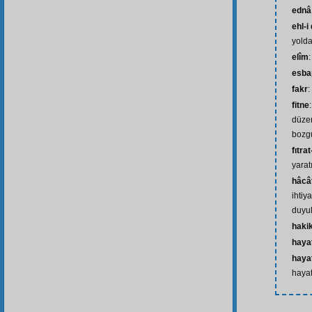
ednâ
ehl-i
yold
elîm
:
esba
fakr
:
fitne
düzen
bozg
fıtra
yaratı
hâcât
ihtiy
duyul
hakik
haya
hayat
haya