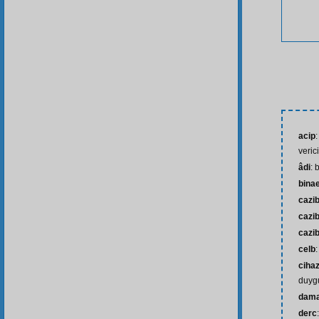
acip
:
verici
âdi
: 
bina
cazi
cazi
cazib
celb
cihaz
duyg
damar
derc