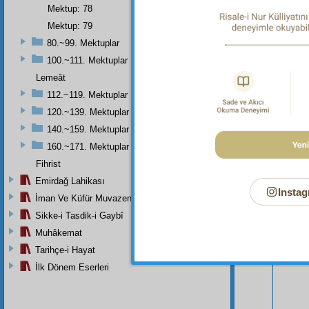
Mektup: 78
Mektup: 79
80.~99. Mektuplar
100.~111. Mektuplar
Lemeât
112.~119. Mektuplar
120.~139. Mektuplar
Bu Say
140.~159. Mektuplar
160.~171. Mektuplar
Fihrist
Emirdağ Lahikası
Instag
İman Ve Küfür Muvazeneleri
Sikke-i Tasdik-i Gaybî
Muhâkemat
Tarihçe-i Hayat
İlk Dönem Eserleri