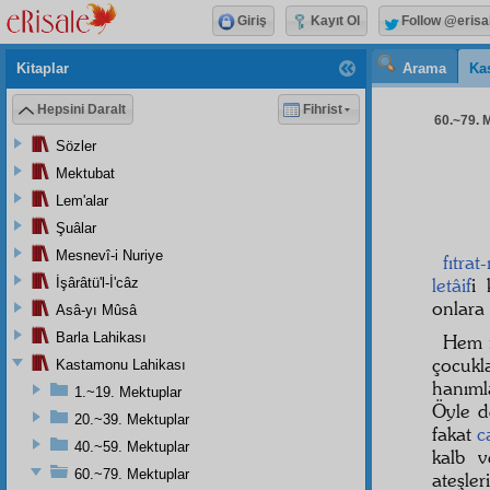
Giriş
Kayıt Ol
Follow @erisa
Kitaplar
Arama
Ka
Hepsini Daralt
Fihrist
60.~79. M
Sözler
Mektubat
Lem'alar
Şuâlar
Mesnevî-i Nuriye
fıtrat
letâif
i
İşârâtü'l-İ'câz
onlara 
Asâ-yı Mûsâ
Barla Lahikası
Hem n
çocukl
Kastamonu Lahikası
hanıml
1.~19. Mektuplar
Öyle d
20.~39. Mektuplar
fakat
c
40.~59. Mektuplar
kalb v
60.~79. Mektuplar
ateşler