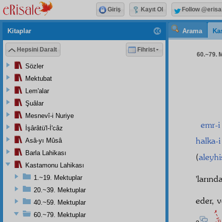
Giriş
Kayıt Ol
Follow @erisa
Kitaplar
Arama
Ka
Hepsini Daralt
Fihrist
60.~79. M
Sözler
Mektubat
Lem'alar
Şuâlar
Mesnevî-i Nuriye
emr-
İşârâtü'l-İ'câz
halka-
Asâ-yı Mûsâ
Barla Lahikası
(
aleyhi
Kastamonu Lahikası
'ların
1.~19. Mektuplar
20.~39. Mektuplar
eder, 
40.~59. Mektuplar
60.~79. Mektuplar