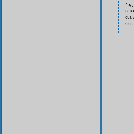
Peyga
halk 
dua v
oturu