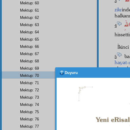
للهُ
3
Mektup: 60
zikr
ind
Mektup: 61
halkan
Mektup: 62
للهِ
Mektup: 63
4
Mektup: 64
hisset
Mektup: 65
İkinc
Mektup: 66
Mektup: 67
bah
5
Mektup: 68
hayat-
elmasla
Mektup: 69
Duyuru
Mektup: 70
Ben 
insanî
h
Mektup: 71
koşar.
Mektup: 72
Mektup: 73
Mektup: 74
Mektup: 75
Dipnot-1
Bütün
h
Mektup: 76
Dipnot-2
Mektup: 77