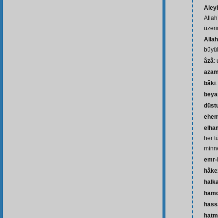
Aley
Allah
üzeri
Alla
büyük
âzâ
:
azam
bâki
:
beya
düst
ehem
elham
her t
minne
emr-
hâke
halka
ham
hass
hatm