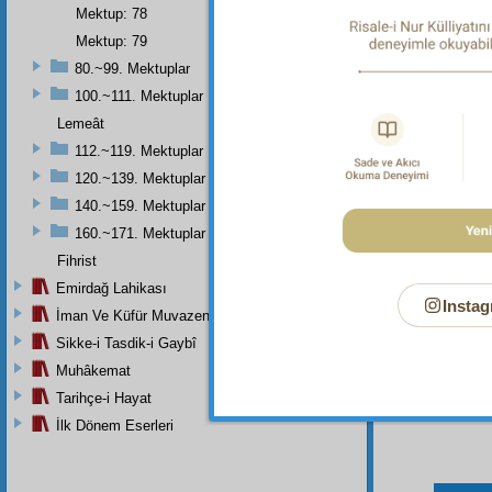
Allah e
Mektup: 78
Dipnot-3
Mektup: 79
Allah'ta
80.~99. Mektuplar
Dipnot-4
100.~111. Mektuplar
Milyon k
Lemeât
Dipnot-5
112.~119. Mektuplar
"Onlar d
120.~139. Mektuplar
140.~159. Mektuplar
160.~171. Mektuplar
Fihrist
Emirdağ Lahikası
Instag
İman Ve Küfür Muvazeneleri
Sikke-i Tasdik-i Gaybî
Muhâkemat
Tarihçe-i Hayat
İlk Dönem Eserleri