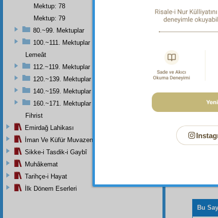
Risale-
Mektup: 78
Mektup: 79
80.~99. Mektuplar
100.~111. Mektuplar
Haşiye-
Hastalık
Lemeât
112.~119. Mektuplar
120.~139. Mektuplar
140.~159. Mektuplar
160.~171. Mektuplar
Fihrist
Emirdağ Lahikası
Instag
İman Ve Küfür Muvazeneleri
Sikke-i Tasdik-i Gaybî
Muhâkemat
Tarihçe-i Hayat
İlk Dönem Eserleri
Bu Say