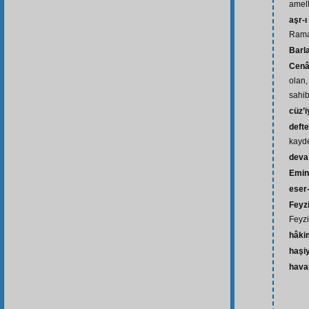
amelle
aşr-ı
Rama
Barl
Cenâ
olan,
sahib
cüz’i
defte
kayde
deva
Emin
eser
Feyz
Feyzi
hâki
haşi
haval