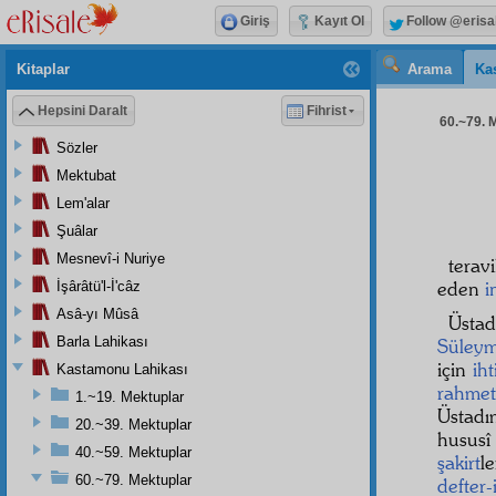
Giriş
Kayıt Ol
Follow @erisa
Kitaplar
Arama
Ka
Hepsini Daralt
Fihrist
60.~79. M
Sözler
Mektubat
Lem'alar
Şuâlar
Mesnevî-i Nuriye
terav
eden
i
İşârâtü'l-İ'câz
Asâ-yı Mûsâ
Üstad
Barla Lahikası
Süleym
için
iht
Kastamonu Lahikası
rahmet
1.~19. Mektuplar
Üstadı
20.~39. Mektuplar
hususî
40.~59. Mektuplar
şakirt
l
60.~79. Mektuplar
defter-