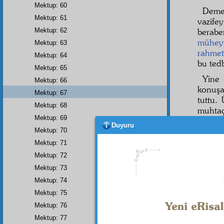
Mektup: 60
Demek
Mektup: 61
vazife
Mektup: 62
berab
mühey
Mektup: 63
rahmet
Mektup: 64
bu ted
Mektup: 65
Yine
Mektup: 66
konuşa
Mektup: 67
tuttu.
Mektup: 68
muhtaç
Mektup: 69
Güya ke
Duyuru
ehemmi
Mektup: 70
Sonra t
Mektup: 71
Mektup: 72
Dokto
Mektup: 73
Dokto
Mektup: 74
ettiği
hâkim
Mektup: 75
Mektup: 76
Evet,
Mektup: 77
dokto