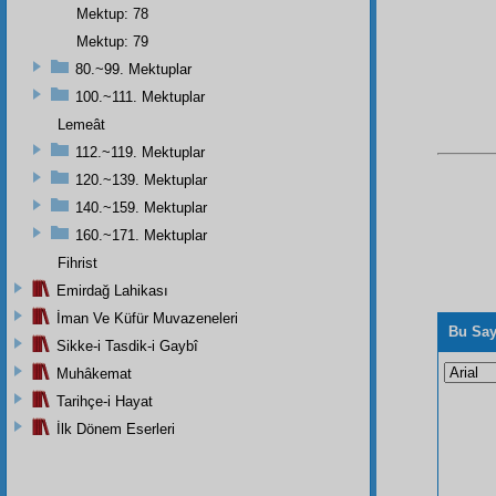
Mektup: 78
Mektup: 79
80.~99. Mektuplar
100.~111. Mektuplar
Lemeât
112.~119. Mektuplar
120.~139. Mektuplar
140.~159. Mektuplar
160.~171. Mektuplar
Fihrist
Emirdağ Lahikası
İman Ve Küfür Muvazeneleri
Bu Say
Sikke-i Tasdik-i Gaybî
Muhâkemat
Tarihçe-i Hayat
İlk Dönem Eserleri