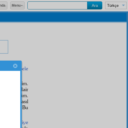
Menu
nda
asıl
mukabele
ahattur
ettim.
klarına dair
i düşündüm.
r dille nasıl
kaldım. Bu
tur-u esasiye