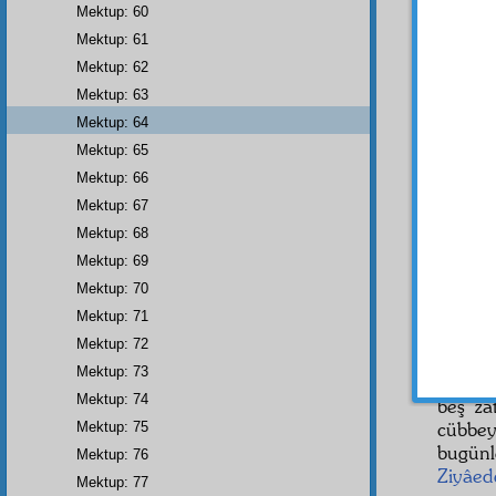
olan
i
Mektup: 60
herbir
Mektup: 61
edip
i
Mektup: 62
eder. 
dahi kı
Mektup: 63
saadet
Mektup: 64
Risa
Mektup: 65
derece
Mektup: 66
kaçırm
Mektup: 67
İkinc
Mektup: 68
tarafı
Mektup: 69
bulund
Mektup: 70
giymek
Mektup: 71
Sani
Mektup: 72
veyah
Mektup: 73
vaziye
Mektup: 74
beş zâ
cübbey
Mektup: 75
bugünl
Mektup: 76
Ziyâed
Mektup: 77