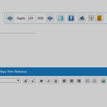
Sayfa
/329
faya Yeni Notunuz