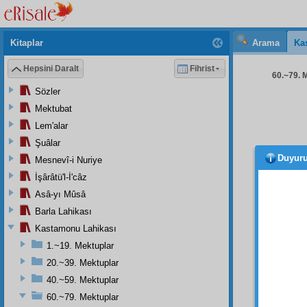
Kitaplar
Arama
Ka
Hepsini Daralt
Fihrist
60.~79. M
Sözler
Mektubat
Lem'alar
Şuâlar
Duyur
Mesnevî-i Nuriye
"Bu k
edebili
İşârâtü'l-İ'câz
Asâ-yı Mûsâ
Hayat
Barla Lahikası
Risale
kuvvet
Kastamonu Lahikası
Kalben
1.~19. Mektuplar
mukab
20.~39. Mektuplar
tahayy
40.~59. Mektuplar
Risal
60.~79. Mektuplar