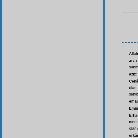
Alla
arz-ı
sun
aziz
:
Cenâ
olan,
sahib
ema
Emin
Erha
merha
olan 
erkâ