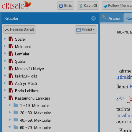
Giriş
Kayıt Ol
Follow @erisa
Kitaplar
Arama
Ka
Hepsini Daralt
Fihrist
60.~79. M
Sözler
Mektubat
Lem'alar
Şuâlar
Mesnevî-i Nuriye
girme
iştirak
i
İşârâtü'l-İ'câz
Asâ-yı Mûsâ
İkinci
K
Barla Lahikası
ْشَ
Kastamonu Lahikası
2
1.~19. Mektuplar
tariht
20.~39. Mektuplar
tarafta
40.~59. Mektuplar
aynı ta
60.~79. Mektuplar
Karde