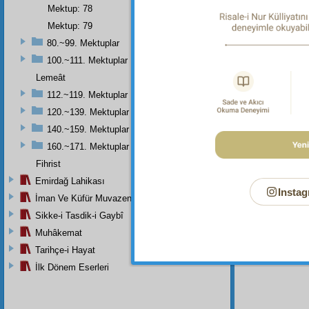
Mektup: 78
Dipnot-1
Ey kadri
Mektup: 79
80.~99. Mektuplar
Dipnot-2
"Savaş
100.~111. Mektuplar
Dipnot-3
Lemeât
Bâkî ol
112.~119. Mektuplar
Dipnot-4
120.~139. Mektuplar
Allah'ın 
140.~159. Mektuplar
Dipnot-5
160.~171. Mektuplar
"Hiçbir
lâyık if
Fihrist
Emirdağ Lahikası
Dipnot-6
Instag
Kadir g
İman Ve Küfür Muvazeneleri
selâmı, 
Sikke-i Tasdik-i Gaybî
Muhâkemat
Tarihçe-i Hayat
İlk Dönem Eserleri