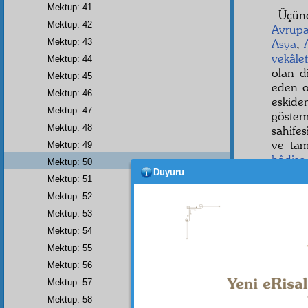
Mektup: 41
Üçü
Mektup: 42
Avrup
Mektup: 43
Asya
,
vekâlet
Mektup: 44
olan d
Mektup: 45
eden o
Mektup: 46
eskiden
Mektup: 47
göste
Mektup: 48
sahife
ve ta
Mektup: 49
hâdise
Mektup: 50
Duyuru
Hatt
Mektup: 51
olarak
Mektup: 52
Mektup: 53
Mektup: 54
Mektup: 55
Haşiye-
Avustra
Mektup: 56
Mektup: 57
Mektup: 58