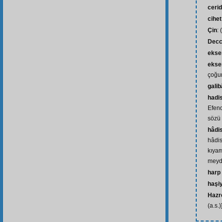
ceri
cihet
Çin
: 
Decc
ekse
ekser
çoğu
gali
hadis
Efend
sözü
hâdi
hâdis
kıyam
meyd
harp
haşi
Hazre
(a.s.)