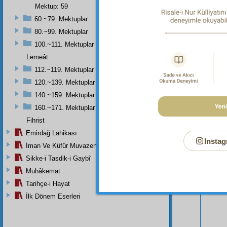
Mektup: 59
60.~79. Mektuplar
80.~99. Mektuplar
100.~111. Mektuplar
Lemeât
112.~119. Mektuplar
120.~139. Mektuplar
140.~159. Mektuplar
160.~171. Mektuplar
Fihrist
Bu Say
Emirdağ Lahikası
Instag
İman Ve Küfür Muvazeneleri
Sikke-i Tasdik-i Gaybî
Muhâkemat
Tarihçe-i Hayat
İlk Dönem Eserleri