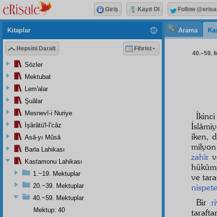
Giriş
Kayıt Ol
Follow @erisa
Kitaplar
Arama
Ka
Hepsini Daralt
Fihrist
40.~59. M
Sözler
Mektubat
Lem'alar
Şuâlar
Mesnevî-i Nuriye
İkin
İslâmiy
İşârâtü'l-İ'câz
iken, 
Asâ-yı Mûsâ
milyon
Barla Lahikası
zahîr
v
Kastamonu Lahikası
hükûm
1.~19. Mektuplar
ve tara
20.~39. Mektuplar
nispet
40.~59. Mektuplar
Bir
r
Mektup: 40
tarafta