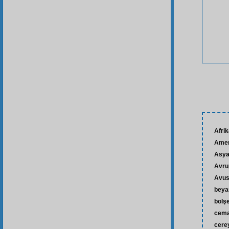
Afri
Amer
Asy
Avru
Avus
beya
bolş
cema
cere