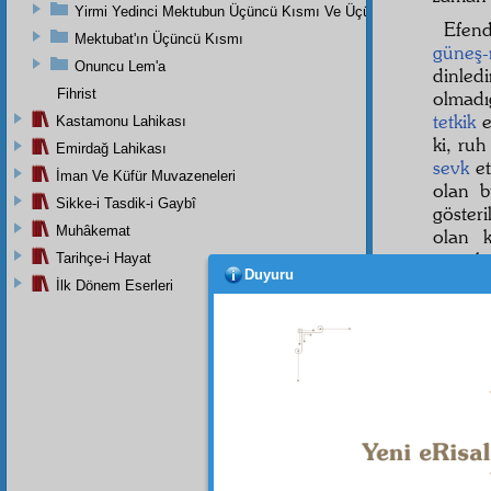
Yirmi Yedinci Mektubun Üçüncü Kısmı Ve Üçüncü Zeylin Nihayeti
Efen
Mektubat'ın Üçüncü Kısmı
güneş-
Onuncu Lem'a
dinle
Fihrist
olmadı
tetkik
e
Kastamonu Lahikası
ki, ru
Emirdağ Lahikası
sevk
et
İman Ve Küfür Muvazeneleri
olan 
Sikke-i Tasdik-i Gaybî
göster
Muhâkemat
olan k
emrol
Tarihçe-i Hayat
Duyuru
kendim
İlk Dönem Eserleri
O
Nu
elleri
arayıp
yakut