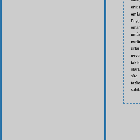
olma
ehil
: 
emân
Peyg
emâne
emân
esrâr
sırlar
evve
fakir
olara
söz
fazî
sahib