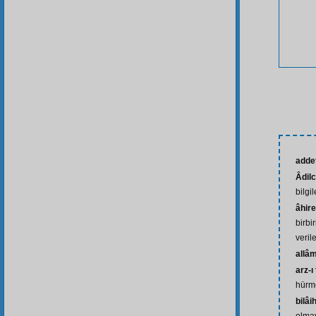
adde
Âdil
bilgi
âhire
birbi
veril
allâ
arz-ı
hürm
bilâi