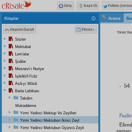
Giriş
Kayıt Ol
Follow @erisa
Kitaplar
Arama
Bar
Hepsini Daralt
Fihrist
Yirmi Yed
Sözler
Mektubat
Lem'alar
Şuâlar
Mesnevî-i Nuriye
İşârâtü'l-İ'câz
Asâ-yı Mûsâ
- 54 
Barla Lahikası
Takdim
Mukaddeme
Yirmi Yedinci Mektup Ve Zeyilleri
Fazîl
Yirmi Yedinci Mektubun İkinci Zeyl
Efen
Yirmi Yedinci Mektubun Üçüncü Zeyli
zama