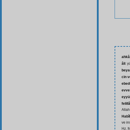
ahk
âli
: 
beya
cin v
ebed
evve
eyyü
felil
Allah
Habî
ve in
Hz. 