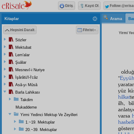
Giriş
Kayıt Ol
Follow @erisa
Kitaplar
Arama
Bar
Hepsini Daralt
Fihrist
Yirmi Yed
Sözler
Mektubat
Lem'alar
Şuâlar
Mesnevî-i Nuriye
olduğ
"
Eyyüh
İşârâtü'l-İ'câz
yaratan
Asâ-yı Mûsâ
yüz kü
Barla Lahikası
hilkat
t
Takdim
ilh, b
Mukaddeme
anlatı
Yirmi Yedinci Mektup Ve Zeyilleri
varsa
hasbel
1.~19. Mektuplar
göste
20.~39. Mektuplar