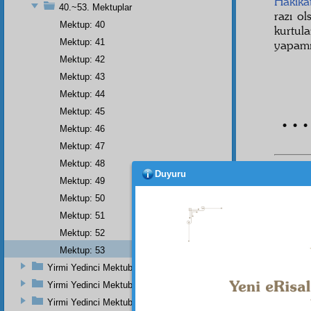
Hakika
40.~53. Mektuplar
razı o
Mektup: 40
kurtul
Mektup: 41
yapamı
Mektup: 42
Mektup: 43
Mektup: 44
Mektup: 45
• • •
Mektup: 46
Mektup: 47
Mektup: 48
Duyuru
Dipnot-1
Mektup: 49
"Amelle
Mektup: 50
Menâkıb
11; Tirm
Mektup: 51
26; Müs
Mektup: 52
Mektup: 53
Yirmi Yedinci Mektubun İkinci Zeyl
Yirmi Yedinci Mektubun Üçüncü Zeyli
Yirmi Yedinci Mektubun Üçüncü Kısmı Ve Üçüncü Zeylin Nihayeti