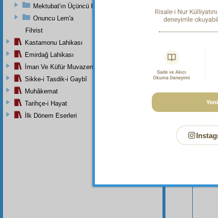
Mektubat'ın Üçüncü Kısmı
Onuncu Lem'a
Fihrist
Kastamonu Lahikası
Emirdağ Lahikası
İman Ve Küfür Muvazeneleri
Sikke-i Tasdik-i Gaybî
Muhâkemat
Bu Say
Tarihçe-i Hayat
İlk Dönem Eserleri
Instag