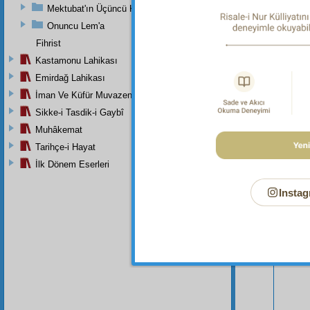
Mektubat'ın Üçüncü Kısmı
Onuncu Lem'a
Fihrist
Kastamonu Lahikası
Emirdağ Lahikası
İman Ve Küfür Muvazeneleri
Sikke-i Tasdik-i Gaybî
Bu Say
Muhâkemat
Tarihçe-i Hayat
İlk Dönem Eserleri
Instag