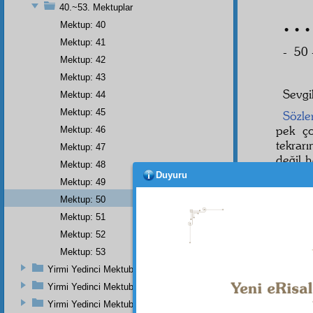
40.~53. Mektuplar
Mektup: 40
• • •
Mektup: 41
- 50 
Mektup: 42
Mektup: 43
Sevgi
Mektup: 44
Mektup: 45
Sözle
pek ç
Mektup: 46
tekra
Mektup: 47
değil h
Mektup: 48
yolu t
Duyuru
Mektup: 49
Mektup: 50
• • •
Mektup: 51
Mektup: 52
Mektup: 53
Yirmi Yedinci Mektubun İkinci Zeyl
Yirmi Yedinci Mektubun Üçüncü Zeyli
Yirmi Yedinci Mektubun Üçüncü Kısmı Ve Üçüncü Zeylin Nihayeti