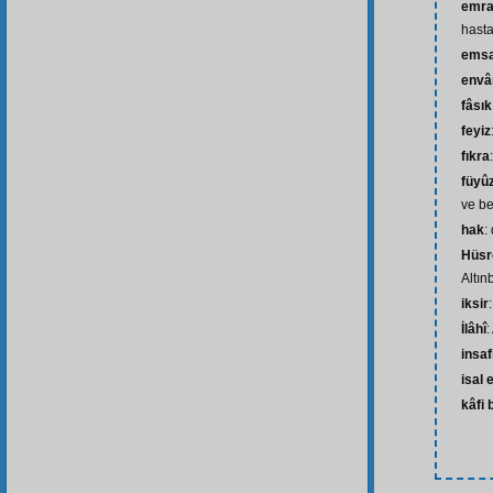
emraz
hasta
emsa
envâ
fâsık
feyiz
fıkra
füyû
ve be
hak
:
Hüsr
Altın
iksir
İlâhî
:
insaf
isal 
kâfi