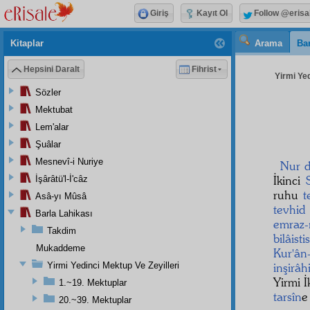
Giriş
Kayıt Ol
Follow @erisa
Kitaplar
Arama
Bar
Hepsini Daralt
Fihrist
Yirmi Yed
Sözler
Mektubat
Lem'alar
Şuâlar
Mesnevî-i Nuriye
Nur d
İkinci
İşârâtü'l-İ'câz
ruhu
t
Asâ-yı Mûsâ
tevhid
Barla Lahikası
emraz-
Takdim
bilâisti
Mukaddeme
Kur'ân
Yirmi Yedinci Mektup Ve Zeyilleri
inşirâh
Yirmi İ
1.~19. Mektuplar
tarsîn
20.~39. Mektuplar