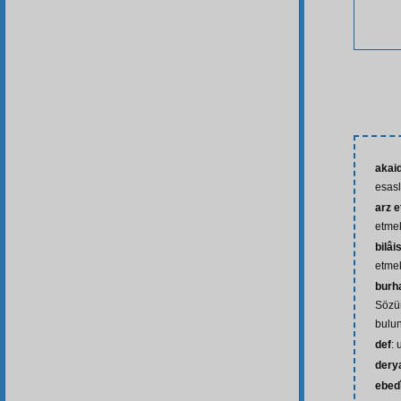
akaid
esasl
arz 
etme
bilâi
etmek
burh
Sözü
bulun
def
: 
dery
ebed