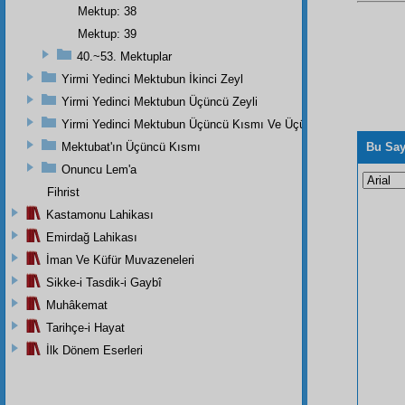
Mektup: 38
Mektup: 39
40.~53. Mektuplar
Yirmi Yedinci Mektubun İkinci Zeyl
Yirmi Yedinci Mektubun Üçüncü Zeyli
Yirmi Yedinci Mektubun Üçüncü Kısmı Ve Üçüncü Zeylin Nihayeti
Mektubat'ın Üçüncü Kısmı
Bu Say
Onuncu Lem'a
Fihrist
Kastamonu Lahikası
Emirdağ Lahikası
İman Ve Küfür Muvazeneleri
Sikke-i Tasdik-i Gaybî
Muhâkemat
Tarihçe-i Hayat
İlk Dönem Eserleri