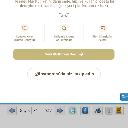
t
le gösterilmesi
cihet
i, değil bu
abd-i âciz
in
kàsır
aklı, belki 
ra
mâlik
olanların bile
takdir
ine hakkıyla
şâyan
olduğunu
kai
-
-i ulviyet
ve
kıymet-i bînihaye
sini
arz
ve ifadeden âciz b
'deki
âli
ve
azîm
üslûp ve gayeler, bu
abd-i pürkusur
u
i
 ba'del-mevt
" haline getirdi ve "
Siyah Dutun Bir Meyv
mmâ
,
Avrupa
meftun
larına
endaht edilen
altın topun elma
, hayran oldum.
Instagram'da bizi takip edin
Ta
Sayfa
/527