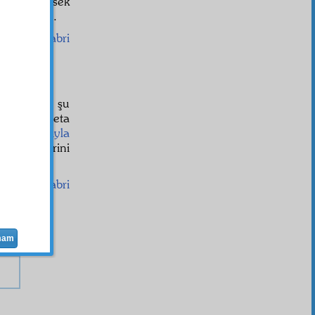
oldukça yüksek
l ve kani
im.
Sabri
ulunduğum şu
hyâ
ve adeta
esi
"
namıyla
s güllelerini
Sabri
mam