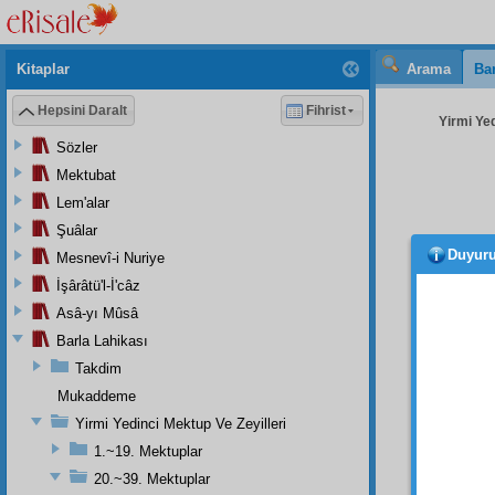
Kitaplar
Arama
Bar
Hepsini Daralt
Fihrist
Yirmi Yed
Sözler
Mektubat
Lem'alar
Şuâlar
Duyur
Mesnevî-i Nuriye
müke
hulûl
ü
İşârâtü'l-İ'câz
fehm v
Asâ-yı Mûsâ
edenle
Barla Lahikası
Cenne
Takdim
müşerr
Mukaddeme
nâzır
v
Yirmi Yedinci Mektup Ve Zeyilleri
Azîm
i
hakaik
1.~19. Mektuplar
hakikî
s
20.~39. Mektuplar