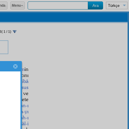
Menu
nda
( 1 / 1)
e
ecel-i âlem
in
f
ve ihtiyacını
mtisâl
ve
ittibâ
 ve
alelhusus
müşâhede
ve
tice
Cennete
în
ve
Kur'ân-ı
a
ile
derya-yı
 cevap
miftah-ı
dan ve
kemâl-i