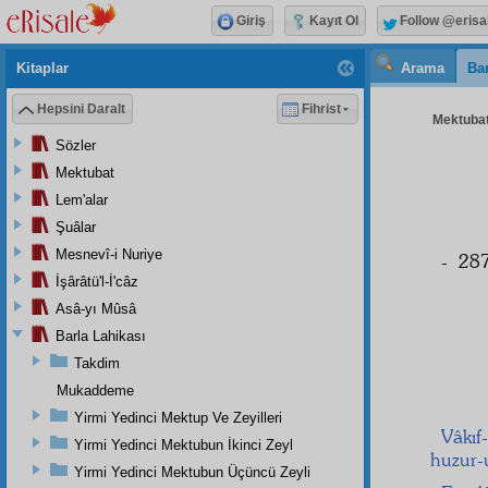
Giriş
Kayıt Ol
Follow @erisa
Kitaplar
Arama
Bar
Hepsini Daralt
Fihrist
Mektubat
Sözler
Mektubat
Lem'alar
Şuâlar
Mesnevî-i Nuriye
- 287
İşârâtü'l-İ'câz
Asâ-yı Mûsâ
Barla Lahikası
Takdim
Mukaddeme
Yirmi Yedinci Mektup Ve Zeyilleri
Vâkıf
Yirmi Yedinci Mektubun İkinci Zeyl
huzur-
Yirmi Yedinci Mektubun Üçüncü Zeyli