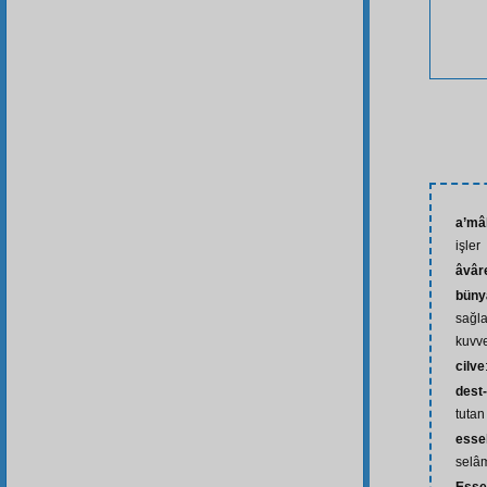
a’mâl
işler
âvâr
büny
sağla
kuvve
cilve
dest-
tutan
esse
selâm