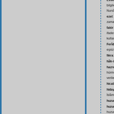
Essey
bilgi
Nursî
ezel
:
zama
fakir
ifade
kulla
Ferî
eşsiz
fıkra
hâk-i
hazr
hürm
veril
hica
hida
İslâm
huzu
huzu
huzu