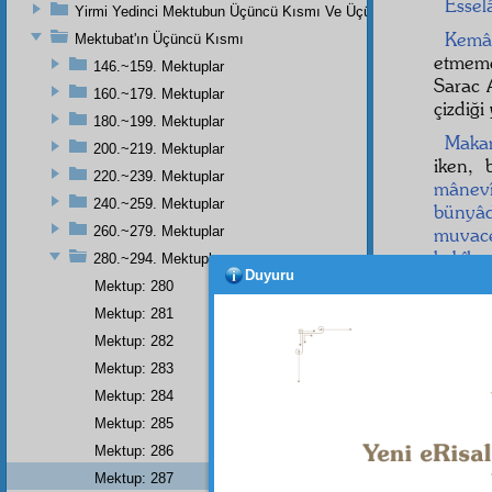
Esse
Yirmi Yedinci Mektubun Üçüncü Kısmı Ve Üçüncü Zeylin Nihayeti
Kemâl
Mektubat'ın Üçüncü Kısmı
etmeme
146.~159. Mektuplar
Sarac
160.~179. Mektuplar
çizdiğ
180.~199. Mektuplar
Makam
200.~219. Mektuplar
iken,
220.~239. Mektuplar
mânev
240.~259. Mektuplar
bünyâ
260.~279. Mektuplar
muvac
kabîha
280.~294. Mektuplar
Duyuru
setr
e
k
Mektup: 280
Yolun
Mektup: 281
Nur'l
Mektup: 282
boynum
Mektup: 283
Mektup: 284
Mektup: 285
Mektup: 286
Mektup: 287