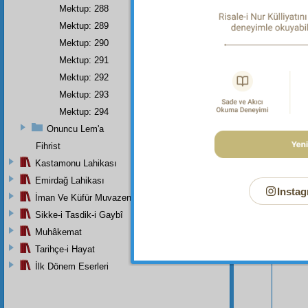
Mektup: 288
Mektup: 289
Mektup: 290
Mektup: 291
Mektup: 292
Mektup: 293
Mektup: 294
Onuncu Lem'a
Bu Say
Fihrist
Kastamonu Lahikası
Emirdağ Lahikası
Instag
İman Ve Küfür Muvazeneleri
Sikke-i Tasdik-i Gaybî
Muhâkemat
Tarihçe-i Hayat
İlk Dönem Eserleri