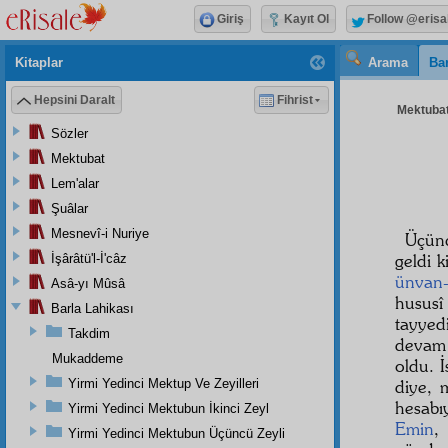
Giriş
Kayıt Ol
Follow @erisa
Kitaplar
Arama
Bar
Hepsini Daralt
Fihrist
Mektubat
Sözler
Mektubat
Lem'alar
Şuâlar
Mesnevî-i Nuriye
Üçün
geldi k
İşârâtü'l-İ'câz
ünvan-ı
Asâ-yı Mûsâ
hususî
Barla Lahikası
tayyed
Takdim
devam 
Mukaddeme
oldu. İ
Yirmi Yedinci Mektup Ve Zeyilleri
diye, 
hesabı
Yirmi Yedinci Mektubun İkinci Zeyl
Emin
,
Yirmi Yedinci Mektubun Üçüncü Zeyli