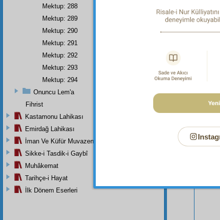
Mektup: 288
Mektup: 289
Mektup: 290
Mektup: 291
Mektup: 292
Mektup: 293
Mektup: 294
Onuncu Lem'a
Fihrist
Kastamonu Lahikası
Emirdağ Lahikası
Instag
İman Ve Küfür Muvazeneleri
Bu Say
Sikke-i Tasdik-i Gaybî
Muhâkemat
Tarihçe-i Hayat
İlk Dönem Eserleri