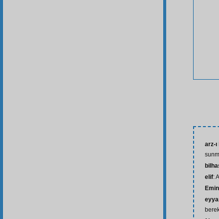
arz-ı
sun
bilh
elif
: 
Emin
eyya
berek