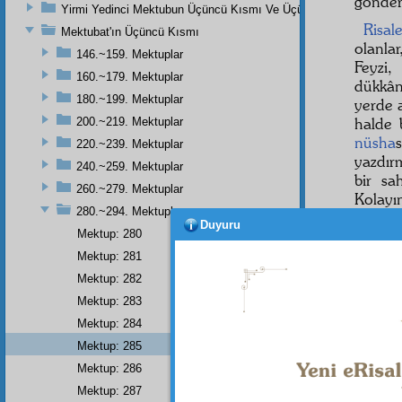
gönder
Yirmi Yedinci Mektubun Üçüncü Kısmı Ve Üçüncü Zeylin Nihayeti
Risal
Mektubat'ın Üçüncü Kısmı
olanla
146.~159. Mektuplar
Feyzi,
160.~179. Mektuplar
dükkâ
180.~199. Mektuplar
yerde a
halde 
200.~219. Mektuplar
nüsha
220.~239. Mektuplar
yazdırm
240.~259. Mektuplar
bir sa
260.~279. Mektuplar
Kolayın
280.~294. Mektuplar
Umu
Duyuru
Mektup: 280
selâm 
Mektup: 281
NOT
Mektup: 282
Tahsin
Mektup: 283
Mektup: 284
Mektup: 285
Mektup: 286
• • •
Mektup: 287