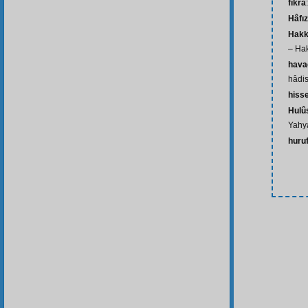
fıkra
Hâfız
Hakk
– Hak
hava
hâdis
hiss
Hulû
Yahya
huru