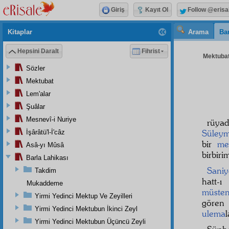
Giriş
Kayıt Ol
Follow @erisa
Kitaplar
Arama
Bar
Hepsini Daralt
Fihrist
Mektubat
Sözler
Mektubat
Lem'alar
Şuâlar
Mesnevî-i Nuriye
rüyad
Süley
İşârâtü'l-İ'câz
bir
me
Asâ-yı Mûsâ
birbiri
Barla Lahikası
Sani
Takdim
hatt-ı
Mukaddeme
müsten
Yirmi Yedinci Mektup Ve Zeyilleri
gören
Yirmi Yedinci Mektubun İkinci Zeyl
ulema
Yirmi Yedinci Mektubun Üçüncü Zeyli