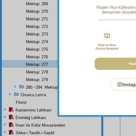
Mektup: 269
Mektup: 270
Mektup: 271
Mektup: 272
Mektup: 273
Mektup: 274
Mektup: 275
Mektup: 276
Bu Say
Mektup: 277
Mektup: 278
Mektup: 279
Instag
280.~294. Mektuplar
Onuncu Lem'a
Fihrist
Kastamonu Lahikası
Emirdağ Lahikası
İman Ve Küfür Muvazeneleri
Sikke-i Tasdik-i Gaybî