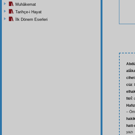
Muhâkemat
Tarihçe-i Hayat
İlk Dönem Eserleri
Abdü
alâk
cihet
cüz
:
elha
fıtrî
:
Hafı
– Öm
haki
hatt-
yazı