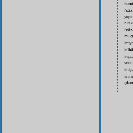
huru
i’câz
yapma
bıra
i’câz
mu’ci
ihtiy
in’ik
inşaa
verir
intiş
isti
çıka