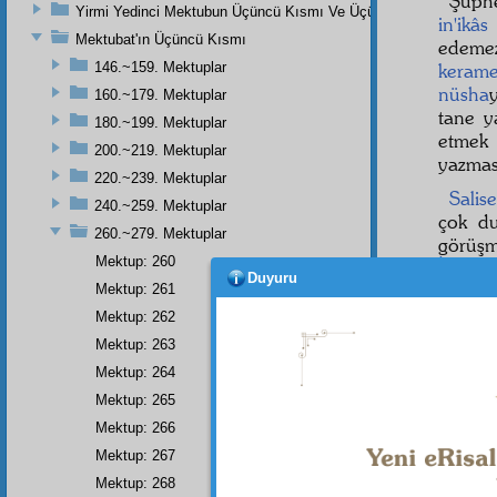
Şüph
Yirmi Yedinci Mektubun Üçüncü Kısmı Ve Üçüncü Zeylin Nihayeti
in'ikâs
Mektubat'ın Üçüncü Kısmı
edeme
146.~159. Mektuplar
kerame
nüsha
160.~179. Mektuplar
tane y
180.~199. Mektuplar
etmek
200.~219. Mektuplar
yazmas
220.~239. Mektuplar
Salis
240.~259. Mektuplar
çok d
260.~279. Mektuplar
görüş
Mektup: 260
İnşaall
Duyuru
intişar
Mektup: 261
görüy
Mektup: 262
Mektup: 263
On Al
yazdır
Mektup: 264
Mektup: 265
Mektup: 266
Mektup: 267
Mektup: 268