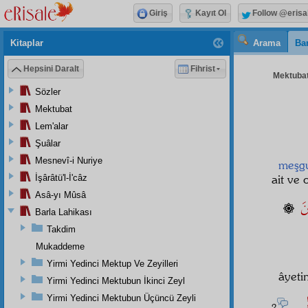
Giriş
Kayıt Ol
Follow @erisa
Kitaplar
Arama
Bar
Hepsini Daralt
Fihrist
Mektubat
Sözler
Mektubat
Lem'alar
Şuâlar
Mesnevî-i Nuriye
meşgu
ait ve
İşârâtü'l-İ'câz
Asâ-yı Mûsâ
ينَ
Barla Lahikası
Takdim
Mukaddeme
Yirmi Yedinci Mektup Ve Zeyilleri
âyeti
Yirmi Yedinci Mektubun İkinci Zeyl
ْبٰى
Yirmi Yedinci Mektubun Üçüncü Zeyli
2