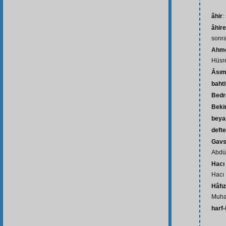
âhir
:
âhire
sonra
Ahme
Hüsre
Âsım
baht
Bedr
Beki
beya
defte
Gavs
Abdül
Hacı
Hacı 
Hâfı
Muha
harf-