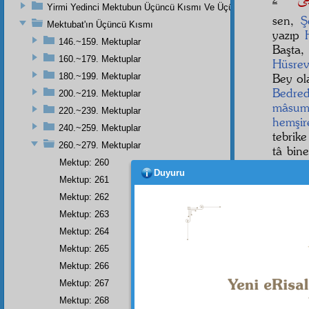
Yirmi Yedinci Mektubun Üçüncü Kısmı Ve Üçüncü Zeylin Nihayeti
sen,
Ş
Mektubat'ın Üçüncü Kısmı
yazıp
146.~159. Mektuplar
Başta, 
160.~179. Mektuplar
Hüsrev
180.~199. Mektuplar
Bey ol
Bedred
200.~219. Mektuplar
mâsu
220.~239. Mektuplar
hemşir
240.~259. Mektuplar
tebrik
260.~279. Mektuplar
tâ bin
Mektup: 260
hoca v
Duyuru
Mektup: 261
Mektup: 262
Mektup: 263
Mektup: 264
Mektup: 265
• • •
Mektup: 266
Mektup: 267
Mektup: 268