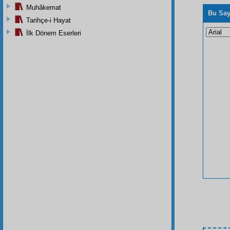
Muhâkemat
Bu Say
Tarihçe-i Hayat
İlk Dönem Eserleri