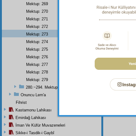
Mektup: 269
Dipnot-1
"Onlar, 
Mektup: 270
ve salih
Mektup: 271
Dipnot-2
Mektup: 272
"Sizden
42:23.
Mektup: 273
Mektup: 274
Dipnot-3
Bâkî ol
Mektup: 275
Mektup: 276
Mektup: 277
Mektup: 278
Mektup: 279
Instag
280.~294. Mektuplar
Onuncu Lem'a
Fihrist
Kastamonu Lahikası
Emirdağ Lahikası
İman Ve Küfür Muvazeneleri
Sikke-i Tasdik-i Gaybî