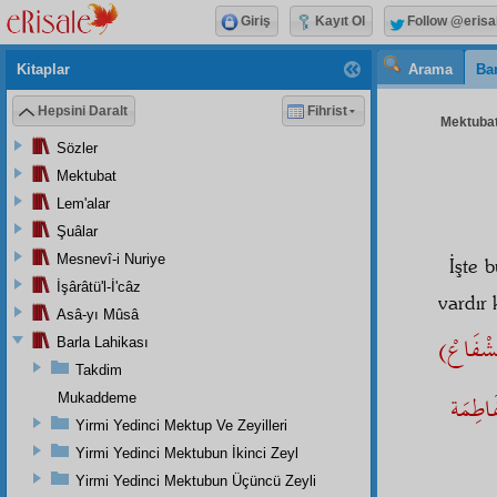
Giriş
Kayıt Ol
Follow @erisa
Kitaplar
Arama
Bar
Hepsini Daralt
Fihrist
Mektubat
Sözler
Mektubat
Lem'alar
Şuâlar
Mesnevî-i Nuriye
İşte 
İşârâtü'l-İ'câz
vardır 
Asâ-yı Mûsâ
Barla Lahikası
Takdim
فَاطِمَة
Mukaddeme
Yirmi Yedinci Mektup Ve Zeyilleri
Yirmi Yedinci Mektubun İkinci Zeyl
Yirmi Yedinci Mektubun Üçüncü Zeyli