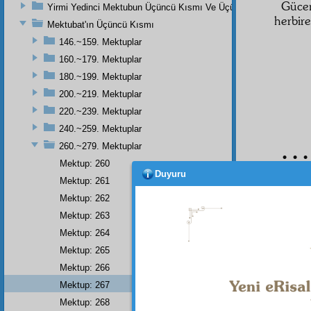
Güce
Yirmi Yedinci Mektubun Üçüncü Kısmı Ve Üçüncü Zeylin Nihayeti
herbire
Mektubat'ın Üçüncü Kısmı
146.~159. Mektuplar
160.~179. Mektuplar
180.~199. Mektuplar
200.~219. Mektuplar
220.~239. Mektuplar
240.~259. Mektuplar
260.~279. Mektuplar
• • •
Mektup: 260
Duyuru
Mektup: 261
Mektup: 262
Dipnot-1
Mektup: 263
"Bende 
Mektup: 264
Murtazâ 
3:505.
Mektup: 265
Dipnot-2
Mektup: 266
Bâkî ol
Mektup: 267
Mektup: 268