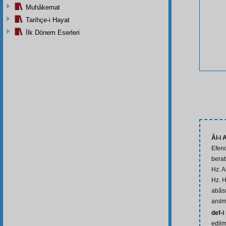
Muhâkemat
Tarihçe-i Hayat
İlk Dönem Eserleri
Âl-i 
Efend
berab
Hz. A
Hz. H
abâsı
anılm
def-i
edilm