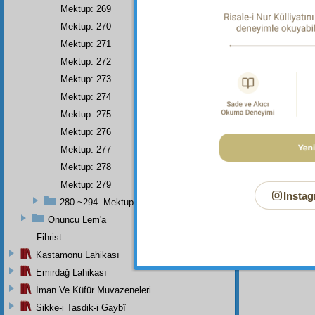
Mektup: 269
Mektup: 270
Mektup: 271
Mektup: 272
Mektup: 273
Mektup: 274
Mektup: 275
Mektup: 276
Mektup: 277
Mektup: 278
Mektup: 279
Bu Say
Instag
280.~294. Mektuplar
Onuncu Lem'a
Fihrist
Kastamonu Lahikası
Emirdağ Lahikası
İman Ve Küfür Muvazeneleri
Sikke-i Tasdik-i Gaybî