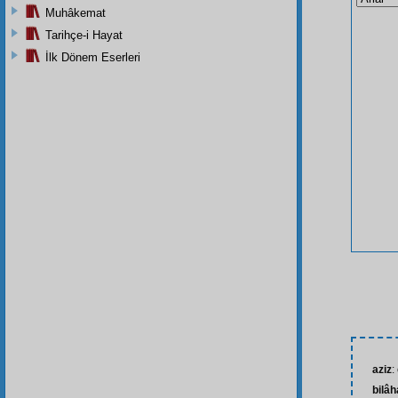
Muhâkemat
Tarihçe-i Hayat
İlk Dönem Eserleri
aziz
:
bilâh