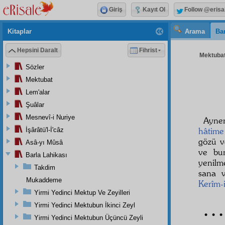
Giriş
Kayıt Ol
Follow @erisa
Kitaplar
Arama
Bar
Hepsini Daralt
Fihrist
Mektubat
Sözler
Mektubat
Lem'alar
Şuâlar
Mesnevî-i Nuriye
Ayne
hâtime
İşârâtü'l-İ'câz
gözü v
Asâ-yı Mûsâ
ve bu
Barla Lahikası
yenil
Takdim
sana 
Mukaddeme
Kerîm-i
Yirmi Yedinci Mektup Ve Zeyilleri
Yirmi Yedinci Mektubun İkinci Zeyl
• • •
Yirmi Yedinci Mektubun Üçüncü Zeyli