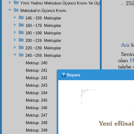
- 252
Yirmi Yedinci Mektubun Üçüncü Kısmı Ve Üçüncü Zeylin Nihayeti
Mektubat'ın Üçüncü Kısmı
146.~159. Mektuplar
160.~179. Mektuplar
180.~199. Mektuplar
200.~219. Mektuplar
Aziz
k
220.~239. Mektuplar
Senin
240.~259. Mektuplar
olan
H
Mektup: 240
talebe 
Mektup: 241
gibi sa
Duyuru
Mektup: 242
olanla
yazın.
Mektup: 243
yazars
Mektup: 244
talebe
Mektup: 245
berabe
Mektup: 246
Sözler
Mektup: 247
Mektup: 248
Mektup: 249
Dipnot-1