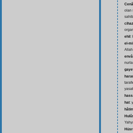
Cenâ
olan 
sahib
ciha
organ
ehil
: 
el-mi
Allah
envâr
nurla
gaye
har
taraf
yasa
hass
hat
: 
hâti
Hulû
Yahya
Hüsr