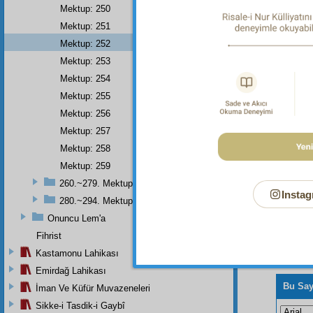
Mektup: 250
Allah'ı
anıp şâ
Mektup: 251
17:44.
Mektup: 252
Dipnot-2
Mektup: 253
Allah'ın
Mektup: 254
Mektup: 255
Mektup: 256
Mektup: 257
Mektup: 258
Mektup: 259
260.~279. Mektuplar
Instag
280.~294. Mektuplar
Onuncu Lem'a
Fihrist
Kastamonu Lahikası
Emirdağ Lahikası
Bu Say
İman Ve Küfür Muvazeneleri
Sikke-i Tasdik-i Gaybî