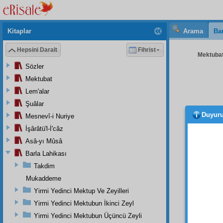
Kitaplar
Arama
Bar
Hepsini Daralt
Fihrist
Mektubat
Sözler
Mektubat
Lem'alar
Şuâlar
Duyur
Mesnevî-i Nuriye
Sani
nazar
l
İşârâtü'l-İ'câz
Abdül
Asâ-yı Mûsâ
mütebâ
Barla Lahikası
vermiş
Takdim
Birin
Mukaddeme
Çünk
Yirmi Yedinci Mektup Ve Zeyilleri
"
Münki
Yirmi Yedinci Mektubun İkinci Zeyl
Sonra
Yirmi Yedinci Mektubun Üçüncü Zeyli