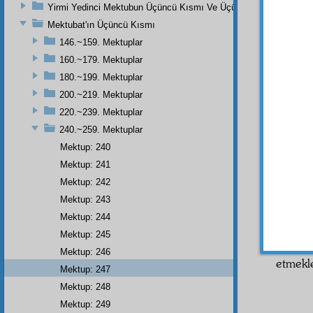
Herb
Yirmi Yedinci Mektubun Üçüncü Kısmı Ve Üçüncü Zeylin Nihayeti
hem
e
Mektubat'ın Üçüncü Kısmı
münkir
146.~159. Mektuplar
alabili
160.~179. Mektuplar
Bunl
180.~199. Mektuplar
var.
İn
Made
200.~219. Mektuplar
etmez. 
220.~239. Mektuplar
240.~259. Mektuplar
İşte
H
ispat 
Mektup: 240
birisi,
Mektup: 241
Abdü
Mektup: 242
Mektup: 243
O zât
Mektup: 244
Çünkü
merteb
Mektup: 245
Âzam
d
Mektup: 246
etmekl
Mektup: 247
Mektup: 248
Mektup: 249