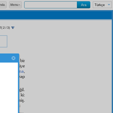
Menu
nda
( 2 / 3)
üftü,
sathî
bir
 etmiş diye
yer
müstesna
,
olarak cevap
re karşı değil.
nda diyor ki:
ikrar
ettirmiş.
ı şudur ki: