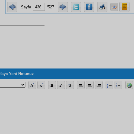
Sayfa
/527
faya Yeni Notunuz