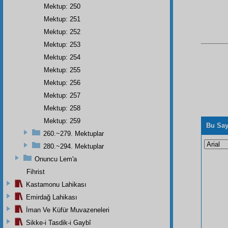
Mektup: 250
Mektup: 251
Mektup: 252
Mektup: 253
Mektup: 254
Mektup: 255
Mektup: 256
Mektup: 257
Mektup: 258
Mektup: 259
Bu Say
260.~279. Mektuplar
280.~294. Mektuplar
Onuncu Lem'a
Fihrist
Kastamonu Lahikası
Emirdağ Lahikası
İman Ve Küfür Muvazeneleri
Sikke-i Tasdik-i Gaybî