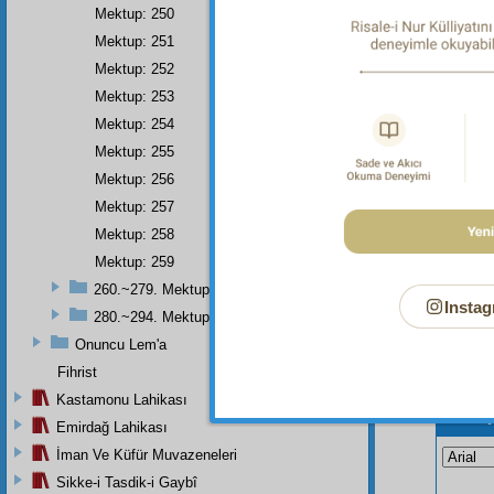
Mektup: 250
Mektup: 251
Dipnot-1
Bâkî ol
Mektup: 252
Mektup: 253
Mektup: 254
Mektup: 255
Mektup: 256
Mektup: 257
Mektup: 258
Mektup: 259
260.~279. Mektuplar
Instag
280.~294. Mektuplar
Onuncu Lem'a
Fihrist
Kastamonu Lahikası
Bu Say
Emirdağ Lahikası
İman Ve Küfür Muvazeneleri
Sikke-i Tasdik-i Gaybî