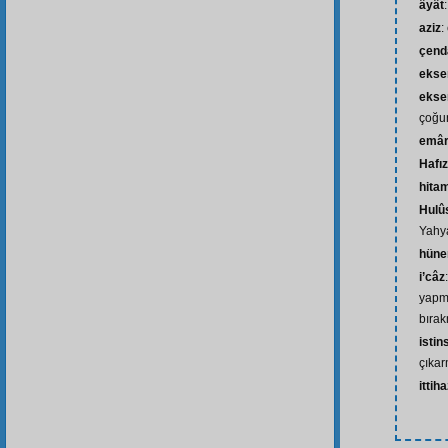
âyât
aziz
:
çend
ekse
ekser
çoğu
emâre
Hafı
hita
Hulû
Yahya
hüne
i’câz
yapma
bıra
isti
çıka
ittih