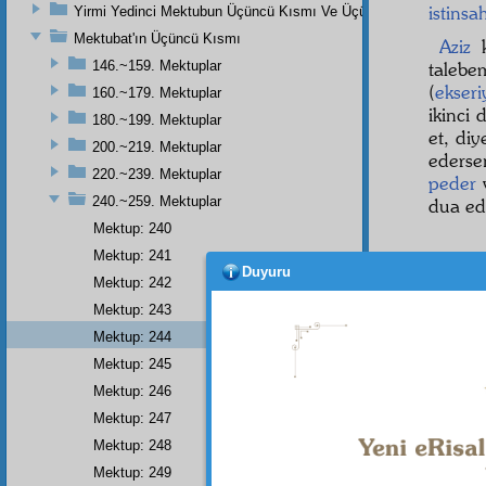
istinsa
Yirmi Yedinci Mektubun Üçüncü Kısmı Ve Üçüncü Zeylin Nihayeti
Mektubat'ın Üçüncü Kısmı
Aziz
k
146.~159. Mektuplar
talebe
(
ekseri
160.~179. Mektuplar
ikinci
180.~199. Mektuplar
et, di
200.~219. Mektuplar
ederse
220.~239. Mektuplar
peder
240.~259. Mektuplar
dua ede
Mektup: 240
Mektup: 241
Duyuru
Mektup: 242
Mektup: 243
Mektup: 244
Mektup: 245
Mektup: 246
Mektup: 247
Mektup: 248
• • •
Mektup: 249