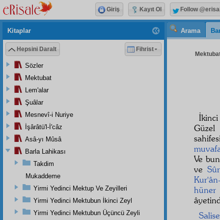
Giriş
Kayıt Ol
Follow @erisa
Kitaplar
Arama
Bar
Hepsini Daralt
Fihrist
Mektubat
Sözler
Mektubat
Lem'alar
Şuâlar
Mesnevî-i Nuriye
İkinc
Güzel
İşârâtü'l-İ'câz
sahifes
Asâ-yı Mûsâ
muvafa
Barla Lahikası
Ve bun
Takdim
ve
Sûr
Mukaddeme
Kur'ân
Yirmi Yedinci Mektup Ve Zeyilleri
hüner
âyetin
Yirmi Yedinci Mektubun İkinci Zeyl
Yirmi Yedinci Mektubun Üçüncü Zeyli
Salis