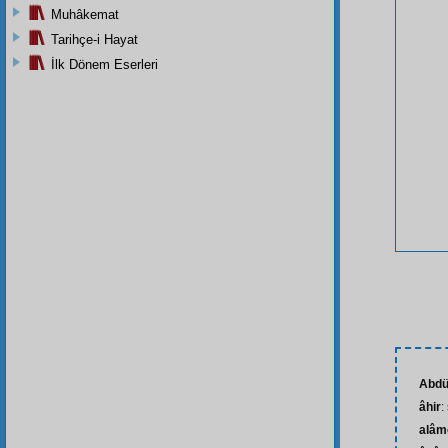
Muhâkemat
Tarihçe-i Hayat
İlk Dönem Eserleri
Abdü
âhir
:
alâm