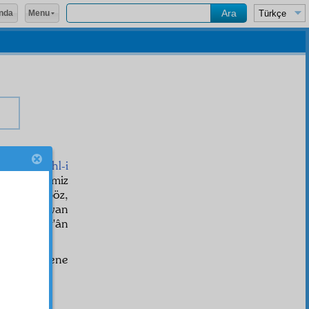
Menu
nda
endi
gibi
ehl-i
k işlediğimiz
 Yedinci Söz,
ar
la parlayan
zret-i Kur'ân
Müzeyyene