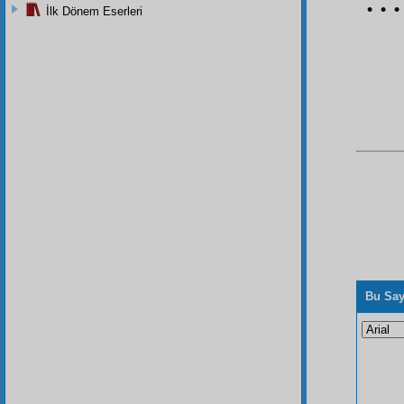
• • •
İlk Dönem Eserleri
Bu Say