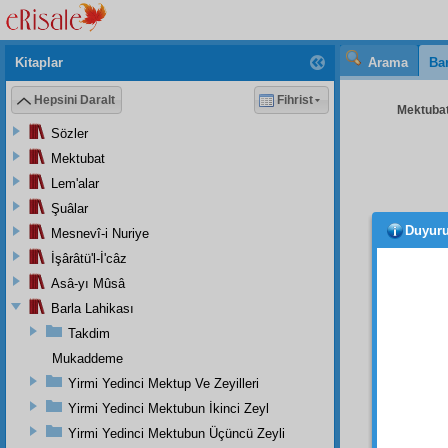
Kitaplar
Arama
Bar
Hepsini Daralt
Fihrist
Mektubat
Sözler
Mektubat
Lem'alar
Şuâlar
Duyur
Mesnevî-i Nuriye
İnşaa
takvâ
k
İşârâtü'l-İ'câz
ahval
d
Asâ-yı Mûsâ
On Sek
Barla Lahikası
kıymet
Takdim
elimizd
Mukaddeme
Yirmi Yedinci Mektup Ve Zeyilleri
• • •
Yirmi Yedinci Mektubun İkinci Zeyl
Yirmi Yedinci Mektubun Üçüncü Zeyli
- 240