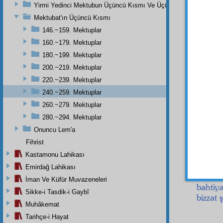
Yirmi Yedinci Mektubun Üçüncü Kısmı Ve Üçüncü Zeylin Nihayeti
Mektubat'ın Üçüncü Kısmı
Üstad
146.~159. Mektuplar
Kıyme
160.~179. Mektuplar
sönük 
180.~199. Mektuplar
risale
l
200.~219. Mektuplar
memnu
220.~239. Mektuplar
teşekk
keder
240.~259. Mektuplar
kardeş
260.~279. Mektuplar
tarif 
280.~294. Mektuplar
demele
Onuncu Lem'a
cihet
te
Fihrist
Affını
tebri
Kastamonu Lahikası
uzakl
Emirdağ Lahikası
nurlan
İman Ve Küfür Muvazeneleri
bahtiy
Sikke-i Tasdik-i Gaybî
bizzat
Muhâkemat
Tarihçe-i Hayat