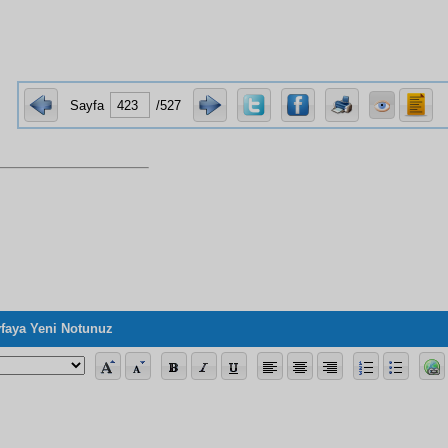
Sayfa
/527
faya Yeni Notunuz