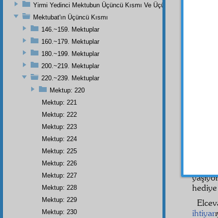
Yirmi Yedinci Mektubun Üçüncü Kısmı Ve Üçüncü Zeylin Nihayeti
onlar 
Mektubat'ın Üçüncü Kısmı
onun 
tetkikat
146.~159. Mektuplar
yoktur;
160.~179. Mektuplar
etmiştir
180.~199. Mektuplar
Hem 
200.~219. Mektuplar
"İmanı
220.~239. Mektuplar
tarikat
Mektup: 220
tesbiha
Mektup: 221
Şâfiî
de
Mektup: 222
salâvat
Mektup: 223
Husus
Mektup: 224
gireme
karıştı
Mektup: 225
Mektup: 226
Üstad
Mektup: 227
yaşıyo
hediye
Mektup: 228
Mektup: 229
Elcev
ihtiyar
Mektup: 230