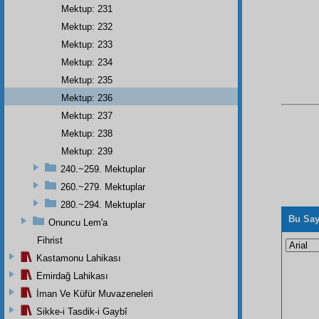
Mektup: 231
Mektup: 232
Mektup: 233
Mektup: 234
Mektup: 235
Mektup: 236
Mektup: 237
Mektup: 238
Mektup: 239
240.~259. Mektuplar
260.~279. Mektuplar
280.~294. Mektuplar
Bu Say
Onuncu Lem'a
Fihrist
Kastamonu Lahikası
Emirdağ Lahikası
İman Ve Küfür Muvazeneleri
Sikke-i Tasdik-i Gaybî