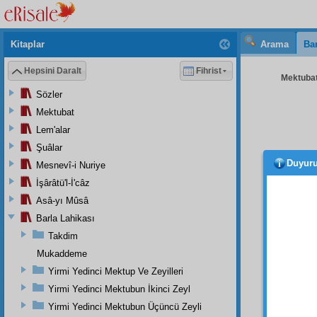
Kitaplar
Arama
Bar
Hepsini Daralt
Fihrist
Mektubat
Sözler
Mektubat
Lem'alar
Şuâlar
Duyur
Mesnevî-i Nuriye
- 236
İşârâtü'l-İ'câz
Asâ-yı Mûsâ
Barla Lahikası
Üsta
Takdim
olmadı
Mukaddeme
kendi
nefs
im
Yirmi Yedinci Mektup Ve Zeyilleri
geldi,
Yirmi Yedinci Mektubun İkinci Zeyl
yapmı
Yirmi Yedinci Mektubun Üçüncü Zeyli
cihet
i