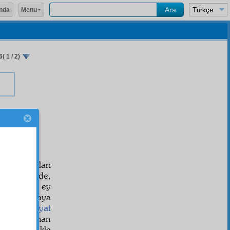
Menu
nda
( 1 / 2)
ri
k kitapları
man
cihet
inde,
"Ey
nefs
im, ey
tuldu. Buraya
 Zaten
neşriyat
mesâil
i, iman
aen
, güçlükle