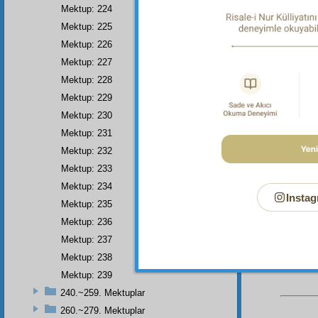
Mektup: 224
Dipnot-2
Mektup: 225
Ey büt
mânevî
Mektup: 226
ve
nûr
â
veren
N
Mektup: 227
maddî v
Mektup: 228
levâzım
Müdebbi
Mektup: 229
Ezelî, 
Mektup: 230
nur
ları
ve Arz,
Mektup: 231
olan Al
Mektup: 232
El-aman,
beraber 
Mektup: 233
iman v
onun ter
Mektup: 234
Instag
Mektup: 235
Mektup: 236
Mektup: 237
Mektup: 238
Mektup: 239
240.~259. Mektuplar
260.~279. Mektuplar