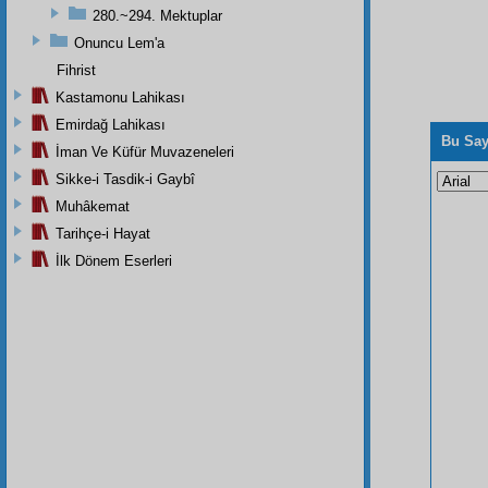
280.~294. Mektuplar
Onuncu Lem'a
Fihrist
Kastamonu Lahikası
Emirdağ Lahikası
Bu Say
İman Ve Küfür Muvazeneleri
Sikke-i Tasdik-i Gaybî
Muhâkemat
Tarihçe-i Hayat
İlk Dönem Eserleri