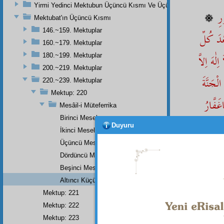
Yirmi Yedinci Mektubun Üçüncü Kısmı Ve Üçüncü Zeylin Nihayeti
ورِ
Mektubat'ın Üçüncü Kısmı
146.~159. Mektuplar
ْدَ كُلِّ
160.~179. Mektuplar
ٰهَ اِلاَّ
180.~199. Mektuplar
200.~219. Mektuplar
ْجَنَّةَ
220.~239. Mektuplar
Mektup: 220
اغَفَّارُ
Mesâil-i Müteferrika
Birinci Mesele
Duyuru
2
İkinci Mesele
Üçüncü Mesele
Dördüncü Mesele
• • •
Beşinci Mesele
Altıncı Küçük Bir Mesele
Mektup: 221
Dipnot-1
Mektup: 222
"Allah g
Mektup: 223
24:35.