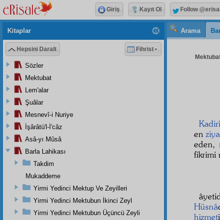
Giriş
Kayıt Ol
Follow @erisa
Kitaplar
Arama
Bar
Hepsini Daralt
Fihrist
Mektubat
Sözler
Mektubat
Lem'alar
Şuâlar
Mesnevî-i Nuriye
Kadir
İşârâtü'l-İ'câz
en
ziy
Asâ-yı Mûsâ
eden,
Barla Lahikası
fikrimi
Takdim
Mukaddeme
Yirmi Yedinci Mektup Ve Zeyilleri
âyet
Yirmi Yedinci Mektubun İkinci Zeyl
Hüsnâ
Yirmi Yedinci Mektubun Üçüncü Zeyli
hizmet