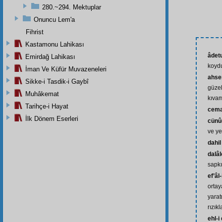
280.~294. Mektuplar
Onuncu Lem'a
Fihrist
Kastamonu Lahikası
âdetu
Emirdağ Lahikası
koyd
İman Ve Küfür Muvazeneleri
ahse
Sikke-i Tasdik-i Gaybî
güzel
Muhâkemat
kıvam
Tarihçe-i Hayat
cema
İlk Dönem Eserleri
cünû
ve ye
dahil
dalâl
sapkı
ef’âl-
ortaya
yarat
rızık
ehl-i