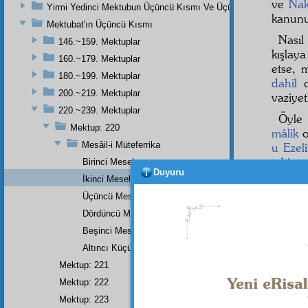
ve
Nak
Yirmi Yedinci Mektubun Üçüncü Kısmı Ve Üçüncü Zeylin Nihayeti
kanun
Mektubat'ın Üçüncü Kısmı
Nasıl 
146.~159. Mektuplar
kışlay
160.~179. Mektuplar
etse, 
180.~199. Mektuplar
dahil
o
200.~219. Mektuplar
vaziyet
220.~239. Mektuplar
Öyle
Mektup: 220
mâlik
o
Mesâil-i Müteferrika
u Ezelî
tabiat
Birinci Mesele
Duyuru
İkinci Mesele
Üçüncü Mesele
Dördüncü Mesele
Beşinci Mesele
Altıncı Küçük Bir Mesele
Mektup: 221
Mektup: 222
Mektup: 223