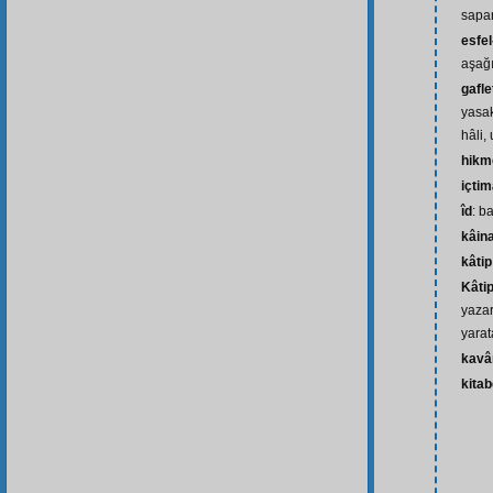
sapan
esfel-
aşağı
gafle
yasa
hâli,
hikm
içtim
îd
: b
kâin
kâtip
Kâti
yazar
yarat
kavâ
kitab