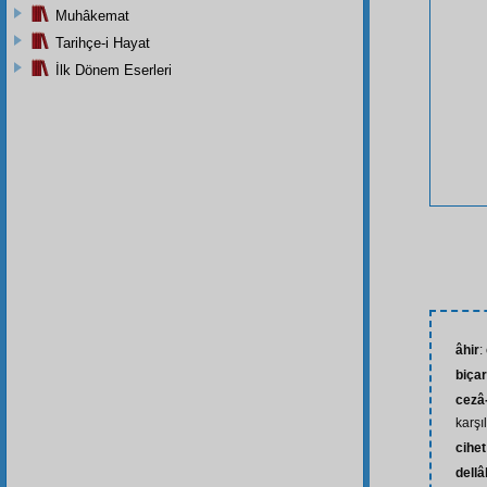
Muhâkemat
Tarihçe-i Hayat
İlk Dönem Eserleri
âhir
:
biça
cezâ
karşıl
cihet
dellâ