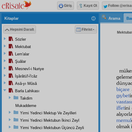
Giriş
Kayıt Ol
Follow @erisa
Kitaplar
Arama
Bar
Hepsini Daralt
Fihrist
Mektubat
Sözler
Mektubat
Lem'alar
Şuâlar
Mesnevî-i Nuriye
mükem
gelem
İşârâtü'l-İ'câz
dünya
Asâ-yı Mûsâ
biçare
Barla Lahikası
gıybet
Takdim
vasıtas
Mukaddeme
iffet
ini
Yirmi Yedinci Mektup Ve Zeyilleri
alıyor
memul
Yirmi Yedinci Mektubun İkinci Zeyl
olmak 
Yirmi Yedinci Mektubun Üçüncü Zeyli