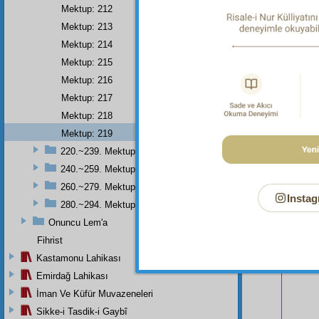
Mektup: 212
Mektup: 213
Mektup: 214
Mektup: 215
Mektup: 216
Mektup: 217
Mektup: 218
Mektup: 219
220.~239. Mektuplar
240.~259. Mektuplar
260.~279. Mektuplar
Instag
280.~294. Mektuplar
Onuncu Lem'a
Bu Say
Fihrist
Kastamonu Lahikası
Emirdağ Lahikası
İman Ve Küfür Muvazeneleri
Sikke-i Tasdik-i Gaybî