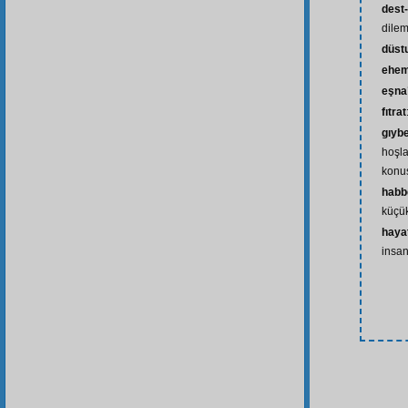
dest-
dilem
düst
ehem
eşna
fıtrat
gıyb
hoşl
konu
habb
küçük
hayat
insan