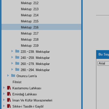
Mektup: 212
Mektup: 213
Mektup: 214
Mektup: 215
Mektup: 216
Mektup: 217
Mektup: 218
Mektup: 219
220.~239. Mektuplar
Bu Say
240.~259. Mektuplar
260.~279. Mektuplar
280.~294. Mektuplar
Onuncu Lem'a
Fihrist
Kastamonu Lahikası
Emirdağ Lahikası
İman Ve Küfür Muvazeneleri
Sikke-i Tasdik-i Gaybî