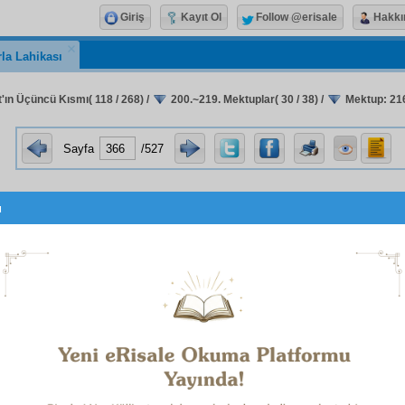
Giriş
Kayıt Ol
Follow @erisale
Hakkı
la Lahikası
'ın Üçüncü Kısmı( 118 / 268)
/
200.~219. Mektuplar( 30 / 38)
/
Mektup: 216(
Sayfa
/527
u
sıddık
,
muhlis
kardeşim
Hulûsi Bey
,
erinize dair bir cevap yazmıştım. Kardeşimiz
Hüsrev
bir
iza
size benzediği için, onun
istizah
ına sen de
iştirak
ettiğini
t
l
i yazdım, size gönderdim.
m
Keramet-i Gavsiye
nin birinci satırına dair bir parça gön
e yazarsınız. Hem
Keramet-i Gavsiye
ile
münasebettar
iye
yi gönderdik.
Meşreb
imize
muhalif
olan bu
izhar-ı esr
mânevî
ihtar
la kardeşlerimizin
sa'y
e
ziyade
şevk ve gayrete ge
olmasıdır.