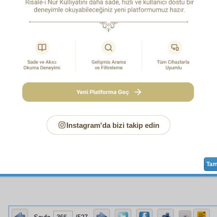
aten
bir vakit
fütur
, geldi.
Tevafuk
çıktı, şevki tazelendirdi. 
dir
baş gösterdi.
Keramet-i Gavsiye
çıktı, gayreti çok
ziyade
le
en anladım ki,
izhar
ından hizmetimize zararı yok; olsa
ır. Zaten
nefs
im hizmete feda olmaya hazırdır. Başta
muhte
 Bey, Hoca Abdurrahman,
Kemaleddin
,
Ömer Efendi
olar
ar olan zâtlara selâm ve dua ediyorum ve dualarını istiyoru
اقِى
1
Instagram'da bizi takip edin
Ta
an sadece Odur.