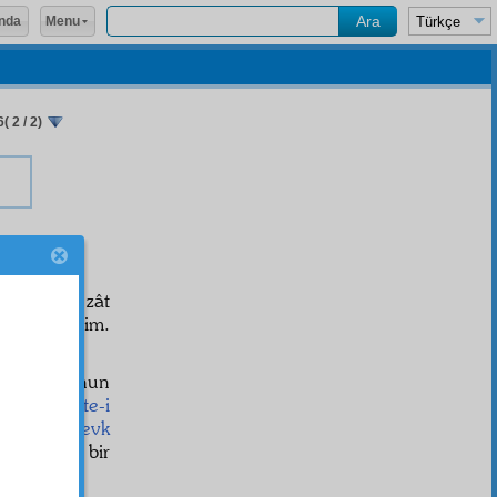
Menu
nda
 2 / 2)
h
istedi. O zât
ahayyül
ettim.
derildi, onun
bir
nükte-i
ar
a beni
sevk
lmelerine bir