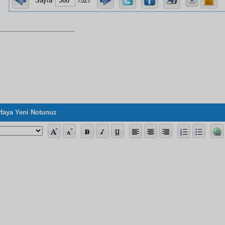
Sayfa
/527
faya Yeni Notunuz