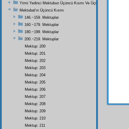
Hakik
Yirmi Yedinci Mektubun Üçüncü Kısmı Ve Üçüncü Zeylin Nihayeti
fütur
, 
Mektubat'ın Üçüncü Kısmı
hâlet
t
146.~159. Mektuplar
zarard
160.~179. Mektuplar
Fethi
180.~199. Mektuplar
alâkad
200.~219. Mektuplar
Mektup: 200
Mektup: 201
Mektup: 202
Mektup: 203
• • •
Mektup: 204
Mektup: 205
Mektup: 206
Mektup: 207
Dipnot-1
Bâkî ol
Mektup: 208
Mektup: 209
Mektup: 210
Mektup: 211