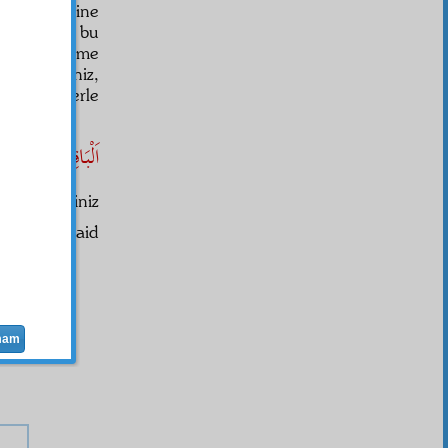
Bir zaman yine
ştirdi. Ben bu
 olsa
nefs
ime
rem
peder
iniz,
ak risalelerle
m.
اَلْبَاقِى هُوَ الْبَ
Kardeşiniz
Said
mam