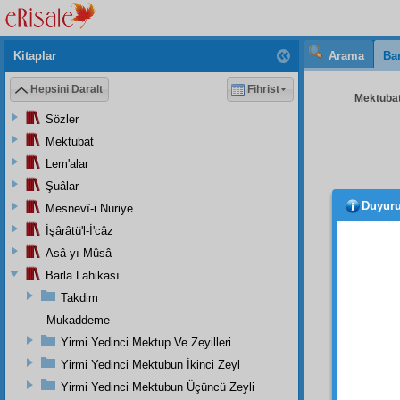
Kitaplar
Arama
Bar
Hepsini Daralt
Fihrist
Mektubat
Sözler
Mektubat
Lem'alar
Şuâlar
Duyur
Mesnevî-i Nuriye
Aziz
,
İşârâtü'l-İ'câz
Suall
Asâ-yı Mûsâ
ruhen 
Barla Lahikası
Bu
zey
Takdim
He
Mukaddeme
âhir
in
Kur'ân
Yirmi Yedinci Mektup Ve Zeyilleri
eden 
Yirmi Yedinci Mektubun İkinci Zeyl
vesile 
Yirmi Yedinci Mektubun Üçüncü Zeyli