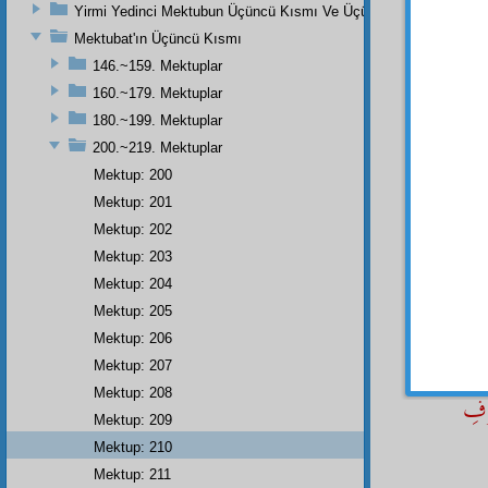
Karde
Yirmi Yedinci Mektubun Üçüncü Kısmı Ve Üçüncü Zeylin Nihayeti
sen 
Mektubat'ın Üçüncü Kısmı
Cenâb-
146.~159. Mektuplar
Şeyh 
160.~179. Mektuplar
180.~199. Mektuplar
200.~219. Mektuplar
Mektup: 200
Mektup: 201
Mektup: 202
• • •
Mektup: 203
- 209
Mektup: 204
Mektup: 205
Mektup: 206
Mektup: 207
Mektup: 208
ُوفِ
Mektup: 209
Mektup: 210
Mektup: 211