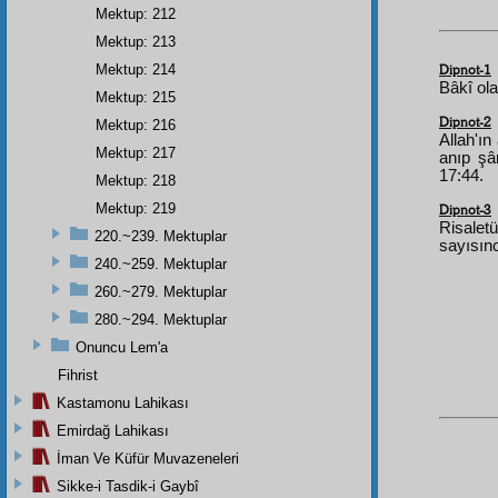
Mektup: 212
Mektup: 213
Mektup: 214
Dipnot-1
Bâkî ol
Mektup: 215
Dipnot-2
Mektup: 216
Allah'ı
Mektup: 217
anıp şâ
17:44.
Mektup: 218
Mektup: 219
Dipnot-3
Risalet
220.~239. Mektuplar
sayısınc
240.~259. Mektuplar
260.~279. Mektuplar
280.~294. Mektuplar
Onuncu Lem'a
Fihrist
Kastamonu Lahikası
Emirdağ Lahikası
İman Ve Küfür Muvazeneleri
Sikke-i Tasdik-i Gaybî