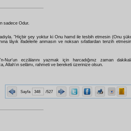
an sadece Odur.
n adıyla. "Hiçbir şey yoktur ki Onu hamd ile tesbih etmesin (Onu şük
nına lâyık ifadelerle anmasın ve noksan sıfatlardan tenzih etmesin)
ü'n-Nur'un eczâlarını yazmak için harcadığınız zaman dakikalar
a, Allah'ın selâmı, rahmeti ve bereketi üzerinize olsun.
Sayfa
/527