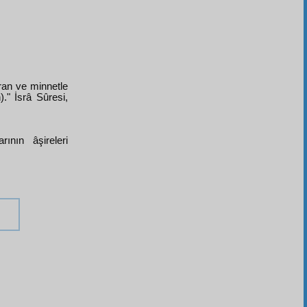
ran ve minnetle
." İsrâ Sûresi,
ının âşireleri