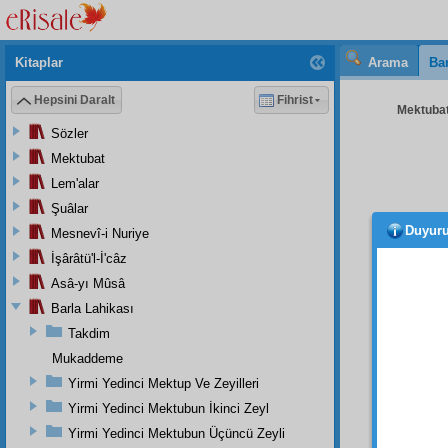
Kitaplar
Arama
Bar
Hepsini Daralt
Fihrist
Mektubat
Sözler
Mektubat
Lem'alar
Şuâlar
Duyur
Mesnevî-i Nuriye
şefâa
Allah 
İşârâtü'l-İ'câz
rastge
Asâ-yı Mûsâ
zikredi
Barla Lahikası
İşitt
Takdim
ona
mu
Mukaddeme
edecek
Yirmi Yedinci Mektup Ve Zeyilleri
Efendi
Yirmi Yedinci Mektubun İkinci Zeyl
gibi ya
Yirmi Yedinci Mektubun Üçüncü Zeyli