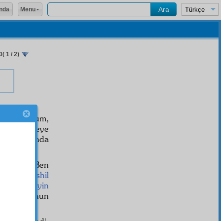
Menu
nda
( 1 / 2)
emnun oldum,
unda birşeye
onun
hakkı
nda
mişsiniz. Ben
a,
fehm
i
teshil
ndi,
Hüseyin
ha
larını onun