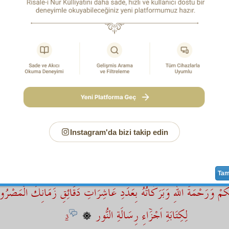
şim, şu gurbet,
esaret
, yalnızlık
vahşet
inde
Şeyh Mustafa
,
dir
ve
Hüseyin
Efendi gibi nurlu dostlarla
ünsiyet
edip tesell
ı Hak
beni de, sizi de
tarik-i Hak
tan şaşırtmasın.
Âmin
.
Mustafa
,
Hakkı
,
Hüseyin
ve
Edhem Efendi
lere selâmla dua
اقِى
1
Âhi
 -
Instagram'da bizi takip edin
Hulûsi Bey
e
hitap
tır.
بِاسْمِهِ
وَاِنْ مِنْ شَىْءٍ اِلاَّ يُسَبِّحُ بِحَمْدِهِ
2
Ta
يْكُمْ وَرَحْمَةُ اللهِ وَبَرَكَاتُهُ بِعَدَدِ عَاشِرَاتِ دَقَائِقِ زَمَانِكَ الْمَصْر
لِكِتَابَةِ اَجْزَۤاءِ رِسَالَةِ النُّور
3