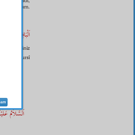
Hakkı
Efendi,
î buluyorum.
 ederim.
اَلْبَاقِى هُوَ الْبَ
ret
kardeşiniz
Said Nursî
mam
اَلسَّلاَمُ عَلَ