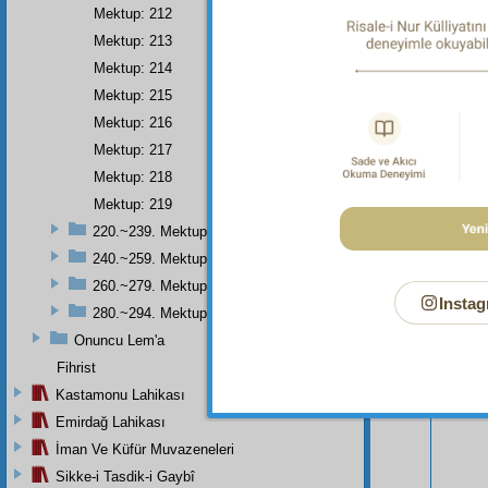
için...
Mektup: 212
Mektup: 213
Mektup: 214
Mektup: 215
Mektup: 216
Mektup: 217
Mektup: 218
Mektup: 219
220.~239. Mektuplar
240.~259. Mektuplar
260.~279. Mektuplar
Instag
280.~294. Mektuplar
Onuncu Lem'a
Bu Say
Fihrist
Kastamonu Lahikası
Emirdağ Lahikası
İman Ve Küfür Muvazeneleri
Sikke-i Tasdik-i Gaybî