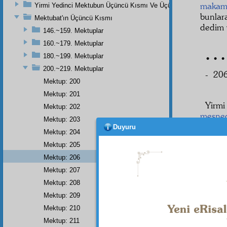
makam
Yirmi Yedinci Mektubun Üçüncü Kısmı Ve Üçüncü Zeylin Nihayeti
bunla
Mektubat'ın Üçüncü Kısmı
dedim 
146.~159. Mektuplar
160.~179. Mektuplar
180.~199. Mektuplar
• • •
200.~219. Mektuplar
- 206
Mektup: 200
Mektup: 201
Yirmi
Mektup: 202
mesne
Mektup: 203
bütü
Duyuru
Mektup: 204
geçilm
Mektup: 205
beden
d
Mektup: 206
Hakik
Mektup: 207
eden 
Mektup: 208
Mektup: 209
Mektup: 210
Dipnot-1
Mektup: 211
Ey Rabb