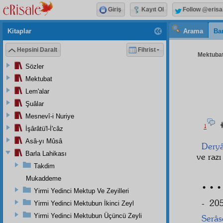
Giriş
Kayıt Ol
Follow @erisa
Kitaplar
Arama
Bar
Hepsini Daralt
Fihrist
Mektubat
Sözler
Mektubat
Lem'alar
Şuâlar
Mesnevî-i Nuriye
1
İşârâtü'l-İ'câz
Asâ-yı Mûsâ
Deryâ
Barla Lahikası
ve razı
Takdim
Mukaddeme
• • •
Yirmi Yedinci Mektup Ve Zeyilleri
- 205
Yirmi Yedinci Mektubun İkinci Zeyl
Yirmi Yedinci Mektubun Üçüncü Zeyli
Serâs