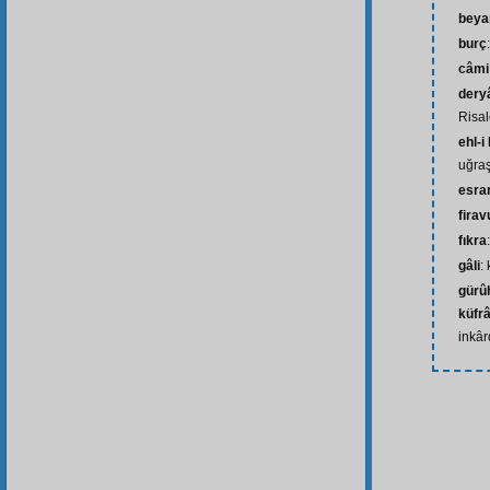
beya
burç
câmi
deryâ
Risal
ehl-i
uğra
esra
firav
fıkra
gâli
:
gürû
küfr
inkâr