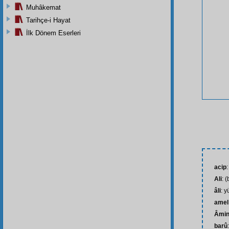
Muhâkemat
Tarihçe-i Hayat
İlk Dönem Eserleri
acip
:
Ali
: (
âli
: 
amel
Âmi
barû