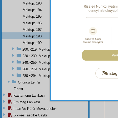
Mektup: 193
Mektup: 194
Mektup: 195
Mektup: 196
Mektup: 197
Mektup: 198
Mektup: 199
200.~219. Mektuplar
220.~239. Mektuplar
Bu Say
240.~259. Mektuplar
260.~279. Mektuplar
Instag
280.~294. Mektuplar
Onuncu Lem'a
Fihrist
Kastamonu Lahikası
Emirdağ Lahikası
İman Ve Küfür Muvazeneleri
Sikke-i Tasdik-i Gaybî