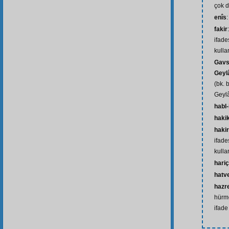
çok d
enîs
fakir
ifade
kulla
Gavs
Geyl
(bk. 
Geylâ
habl-
haki
hakir
ifade
kulla
hariç
hatv
hazr
hürme
ifade