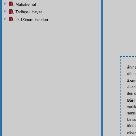
Muhâkemat
Tarihçe-i Hayat
İlk Dönem Eserleri
âhir
döne
âzam
Allah’
ileri
Bâri
varlı
şekil
bir s
türlü
ciha