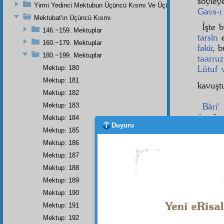
söyley
Yirmi Yedinci Mektubun Üçüncü Kısmı Ve Üçüncü Zeylin Nihayeti
Gavs-ı
Mektubat'ın Üçüncü Kısmı
İşte 
146.~159. Mektuplar
tarsîn
e
160.~179. Mektuplar
fakir
, 
180.~199. Mektuplar
taarruz
Lütuf 
Mektup: 180
Mektup: 181
kavuş
Mektup: 182
Bâri'
Mektup: 183
ömr
üm
Mektup: 184
Duyuru
fedakâr
Mektup: 185
Mektup: 186
Mektup: 187
Dipnot-1
Mektup: 188
Bu Rabb
Mektup: 189
Mektup: 190
Mektup: 191
Mektup: 192