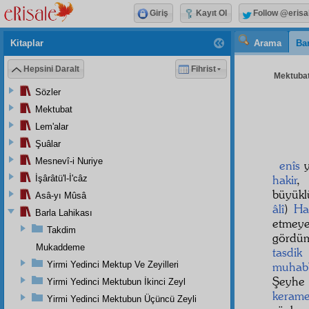
Giriş
Kayıt Ol
Follow @erisa
Kitaplar
Arama
Bar
Hepsini Daralt
Fihrist
Mektubat
Sözler
Mektubat
Lem'alar
Şuâlar
Mesnevî-i Nuriye
enîs
y
hakir
,
İşârâtü'l-İ'câz
büyükl
Asâ-yı Mûsâ
âlî
)
Ha
Barla Lahikası
etmeye
Takdim
gördü
Mukaddeme
tasdik
Yirmi Yedinci Mektup Ve Zeyilleri
muhab
Şeyhe
Yirmi Yedinci Mektubun İkinci Zeyl
kerame
Yirmi Yedinci Mektubun Üçüncü Zeyli