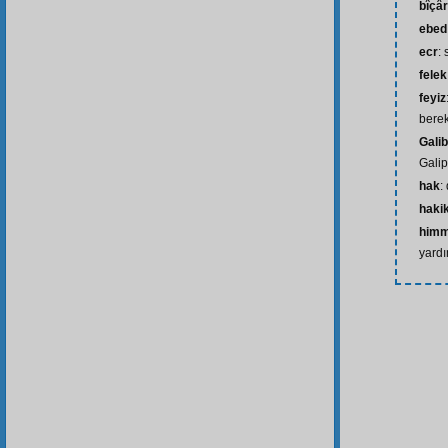
bîçâ
ebed
ecr
: 
felek
feyiz
bere
Galib
Galip
hak
:
haki
himm
yard