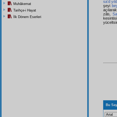
sa'd yıld
Muhâkemat
şeyi
be
açılar
Tarihçe-i Hayat
zâtı,
Sa
İlk Dönem Eserleri
kesintis
yüceltsi
Bu Say