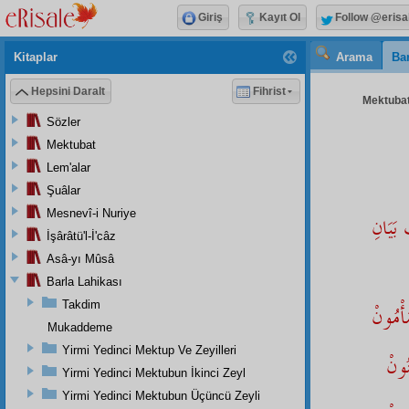
Giriş
Kayıt Ol
Follow @erisa
Kitaplar
Arama
Bar
Hepsini Daralt
Fihrist
Mektubat
Sözler
Mektubat
Lem'alar
Şuâlar
Mesnevî-i Nuriye
َيَانِ
İşârâtü'l-İ'câz
Asâ-yı Mûsâ
Barla Lahikası
Takdim
أْمُونْ
Mukaddeme
Yirmi Yedinci Mektup Ve Zeyilleri
ُونْ
Yirmi Yedinci Mektubun İkinci Zeyl
Yirmi Yedinci Mektubun Üçüncü Zeyli