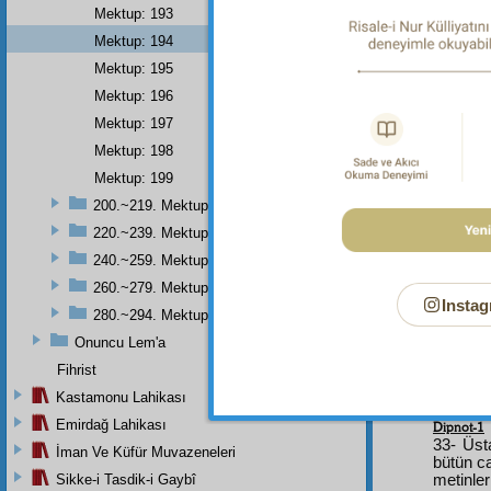
Mektup: 193
Mektup: 194
رْدِ
Mektup: 195
Mektup: 196
Mektup: 197
Mektup: 198
ْدَه
Mektup: 199
200.~219. Mektuplar
220.~239. Mektuplar
240.~259. Mektuplar
َانَشِ
260.~279. Mektuplar
Instag
280.~294. Mektuplar
Onuncu Lem'a
Fihrist
Kastamonu Lahikası
Emirdağ Lahikası
Dipnot-1
33- Üst
İman Ve Küfür Muvazeneleri
bütün c
Sikke-i Tasdik-i Gaybî
metinle