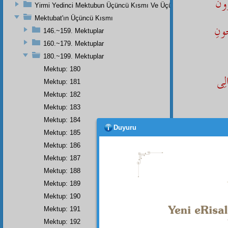
ُونْ
Yirmi Yedinci Mektubun Üçüncü Kısmı Ve Üçüncü Zeylin Nihayeti
Mektubat'ın Üçüncü Kısmı
ُونِ
146.~159. Mektuplar
160.~179. Mektuplar
180.~199. Mektuplar
Mektup: 180
لِى
Mektup: 181
Mektup: 182
Mektup: 183
Mektup: 184
َشْنَه
Duyuru
Mektup: 185
Mektup: 186
Mektup: 187
Mektup: 188
فْتُونْ
Mektup: 189
Mektup: 190
دْ
Mektup: 191
Mektup: 192