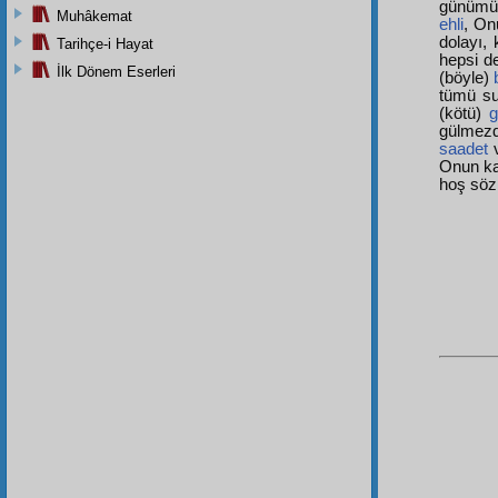
günümüz
Muhâkemat
ehli
, O
dolayı, 
Tarihçe-i Hayat
hepsi d
İlk Dönem Eserleri
(böyle)
tümü su
(kötü)
g
gülmezd
saadet
v
Onun k
hoş sözl