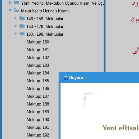
ُونْ
Yirmi Yedinci Mektubun Üçüncü Kısmı Ve Üçüncü Zeylin Nihayeti
Mektubat'ın Üçüncü Kısmı
ُونِ
146.~159. Mektuplar
160.~179. Mektuplar
180.~199. Mektuplar
Mektup: 180
لِى
Mektup: 181
Mektup: 182
Mektup: 183
Mektup: 184
َشْنَه
Duyuru
Mektup: 185
Mektup: 186
Mektup: 187
Mektup: 188
فْتُونْ
Mektup: 189
Mektup: 190
دْ
Mektup: 191
Mektup: 192