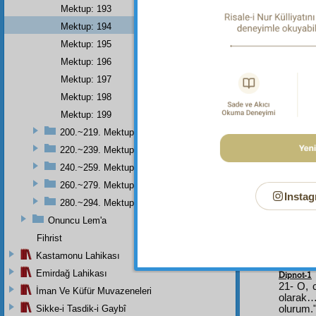
Mektup: 193
Mektup: 194
رْدِ
Mektup: 195
Mektup: 196
Mektup: 197
Mektup: 198
ْدَه
Mektup: 199
200.~219. Mektuplar
220.~239. Mektuplar
240.~259. Mektuplar
َانَشِ
260.~279. Mektuplar
Instag
280.~294. Mektuplar
Onuncu Lem'a
Fihrist
Kastamonu Lahikası
Emirdağ Lahikası
Dipnot-1
21- O, 
İman Ve Küfür Muvazeneleri
olarak…
Sikke-i Tasdik-i Gaybî
olurum.