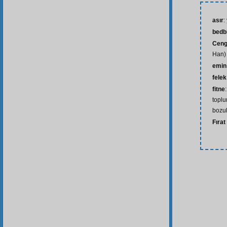
asır
:
bedb
Ceng
Han)
emin
felek
fitne
toplu
bozu
Fırat