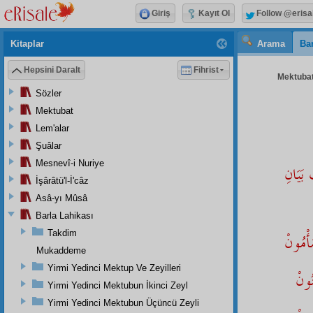
Giriş
Kayıt Ol
Follow @erisa
Kitaplar
Arama
Bar
Hepsini Daralt
Fihrist
Mektubat
Sözler
Mektubat
Lem'alar
Şuâlar
Mesnevî-i Nuriye
َيَانِ
İşârâtü'l-İ'câz
Asâ-yı Mûsâ
Barla Lahikası
Takdim
أْمُونْ
Mukaddeme
Yirmi Yedinci Mektup Ve Zeyilleri
ُونْ
Yirmi Yedinci Mektubun İkinci Zeyl
Yirmi Yedinci Mektubun Üçüncü Zeyli