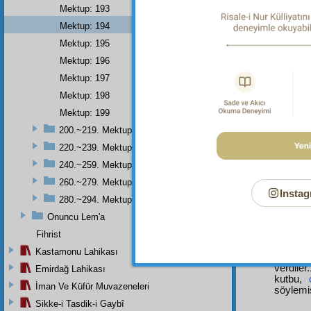
Mektup: 193
Mektup: 194
ُنْ
Mektup: 195
Mektup: 196
Mektup: 197
Mektup: 198
Mektup: 199
200.~219. Mektuplar
Dipnot-1
10- Geçm
220.~239. Mektuplar
onların
240.~259. Mektuplar
sebepten
(onlara)
260.~279. Mektuplar
Tevrat
s
Instag
280.~294. Mektuplar
vasfı.1
(Allah'
Onuncu Lem'a
gelece
Fihrist
Şeyh-i 
veriyor
Kastamonu Lahikası
söylemi
verdiler
Emirdağ Lahikası
kutbu,
İman Ve Küfür Muvazeneleri
söylemiş
Sikke-i Tasdik-i Gaybî