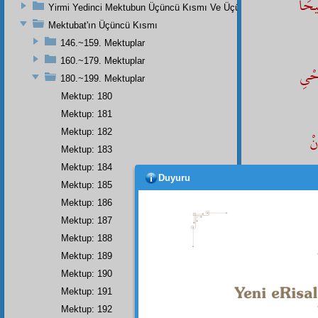
يحَا
Yirmi Yedinci Mektubun Üçüncü Kısmı Ve Üçüncü Zeylin Nihayeti
Mektubat'ın Üçüncü Kısmı
146.~159. Mektuplar
160.~179. Mektuplar
حْىِ
180.~199. Mektuplar
Mektup: 180
Mektup: 181
Mektup: 182
نْ
Mektup: 183
Mektup: 184
كُونْ
Duyuru
Mektup: 185
Mektup: 186
دَادِ
Mektup: 187
Mektup: 188
Mektup: 189
Mektup: 190
ِشَانِ
Mektup: 191
Mektup: 192