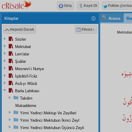
Giriş
Kayıt Ol
Follow @erisa
Kitaplar
Arama
Bar
Hepsini Daralt
Fihrist
Mektubat
Sözler
Mektubat
Lem'alar
Şuâlar
Mesnevî-i Nuriye
شِيوَه
İşârâtü'l-İ'câz
Asâ-yı Mûsâ
Barla Lahikası
Takdim
كُونْ
Mukaddeme
Yirmi Yedinci Mektup Ve Zeyilleri
زُونْ
Yirmi Yedinci Mektubun İkinci Zeyl
Yirmi Yedinci Mektubun Üçüncü Zeyli