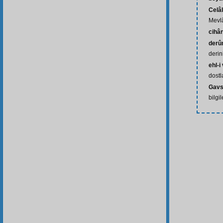
Celâl
Mevl
cihâ
derû
derin
ehl-i
dostl
Gavs
bilgi