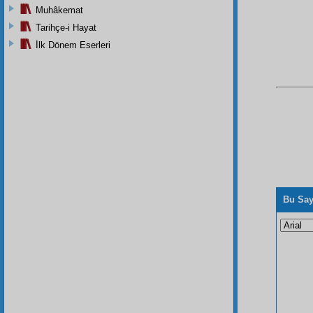
Muhâkemat
Tarihçe-i Hayat
İlk Dönem Eserleri
Bu Say