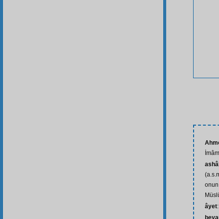
Ahme
İmâm
ashâ
(a.s.
onun
Müsl
âyet
beya